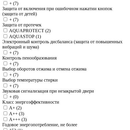
+ (
7
)
Защита от включения при ошибочном нажатии кнопок
(защита от детей)
+ (
7
)
Защита от протечек
AQUAPROTECT (
2
)
AQUASTOP (
1
)
Электронный контроль дисбаланса (защита от повышенных
вибраций и шума)
+ (
7
)
Контроль пенообразования
+ (
7
)
Выбор оборотов отжима и отмена отжима
+ (
7
)
Выбор температуры стирки
+ (
7
)
Звуковая сигнализация при незакрытой двери
+ (
0
)
Класс энергоэффективности
A+ (
2
)
A++ (
3
)
A+++ (
3
)
Годовое энергопотребление, не более