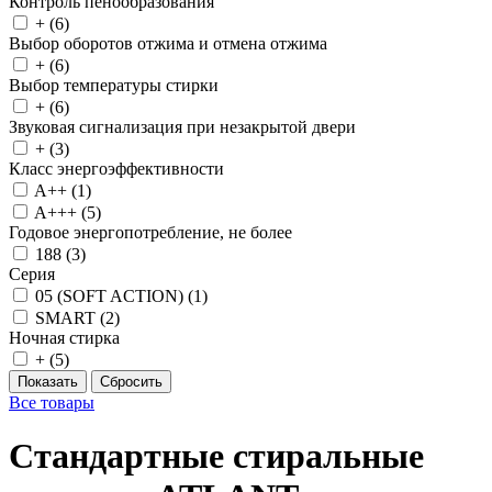
Контроль пенообразования
+ (
6
)
Выбор оборотов отжима и отмена отжима
+ (
6
)
Выбор температуры стирки
+ (
6
)
Звуковая сигнализация при незакрытой двери
+ (
3
)
Класс энергоэффективности
A++ (
1
)
A+++ (
5
)
Годовое энергопотребление, не более
188 (
3
)
Серия
05 (SOFT ACTION) (
1
)
SMART (
2
)
Ночная стирка
+ (
5
)
Все товары
Стандартные стиральные