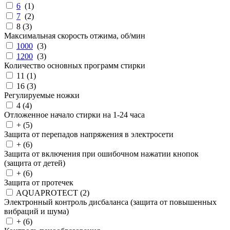
6
(
1
)
7
(
2
)
8 (
3
)
Максимальная скорость отжима, об/мин
1000
(
3
)
1200
(
3
)
Количество основных программ стирки
11 (
1
)
16 (
3
)
Регулируемые ножки
4 (
4
)
Отложенное начало стирки на 1-24 часа
+ (
5
)
Защита от перепадов напряжения в электросети
+ (
6
)
Защита от включения при ошибочном нажатии кнопок
(защита от детей)
+ (
6
)
Защита от протечек
AQUAPROTECT (
2
)
Электронный контроль дисбаланса (защита от повышенных
вибраций и шума)
+ (
6
)