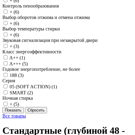
+ (
6
)
Контроль пенообразования
+ (
6
)
Выбор оборотов отжима и отмена отжима
+ (
6
)
Выбор температуры стирки
+ (
6
)
Звуковая сигнализация при незакрытой двери
+ (
3
)
Класс энергоэффективности
A++ (
1
)
A+++ (
5
)
Годовое энергопотребление, не более
188 (
3
)
Серия
05 (SOFT ACTION) (
1
)
SMART (
2
)
Ночная стирка
+ (
5
)
Все товары
Стандартные (глубиной 48 -