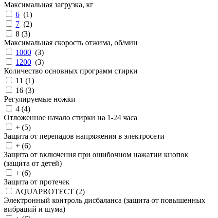
Максимальная загрузка, кг
6
(
1
)
7
(
2
)
8 (
3
)
Максимальная скорость отжима, об/мин
1000
(
3
)
1200
(
3
)
Количество основных программ стирки
11 (
1
)
16 (
3
)
Регулируемые ножки
4 (
4
)
Отложенное начало стирки на 1-24 часа
+ (
5
)
Защита от перепадов напряжения в электросети
+ (
6
)
Защита от включения при ошибочном нажатии кнопок
(защита от детей)
+ (
6
)
Защита от протечек
AQUAPROTECT (
2
)
Электронный контроль дисбаланса (защита от повышенных
вибраций и шума)