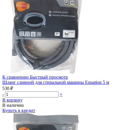
К сравнению
Быстрый просмотр
Шланг сливной для стиральной машины Equation 5 м
530 ₽
-
+
В корзину
В наличии
Купить в кредит