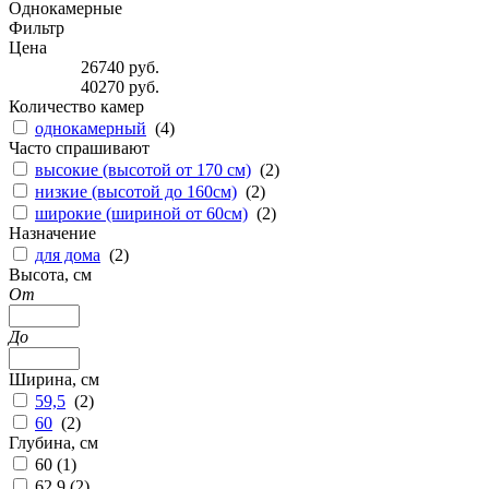
Однокамерные
Фильтр
Цена
26740
руб.
40270
руб.
Количество камер
однокамерный
(
4
)
Часто спрашивают
высокие (высотой от 170 см)
(
2
)
низкие (высотой до 160см)
(
2
)
широкие (шириной от 60см)
(
2
)
Назначение
для дома
(
2
)
Высота, см
От
До
Ширина, см
59,5
(
2
)
60
(
2
)
Глубина, см
60 (
1
)
62,9 (
2
)