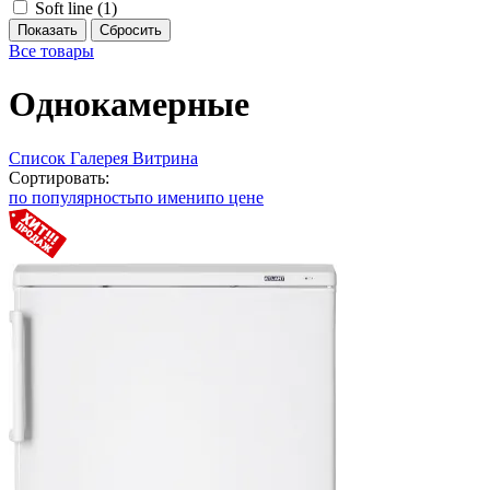
Soft line (
1
)
Все товары
Однокамерные
Список
Галерея
Витрина
Сортировать:
по популярность
по имени
по цене