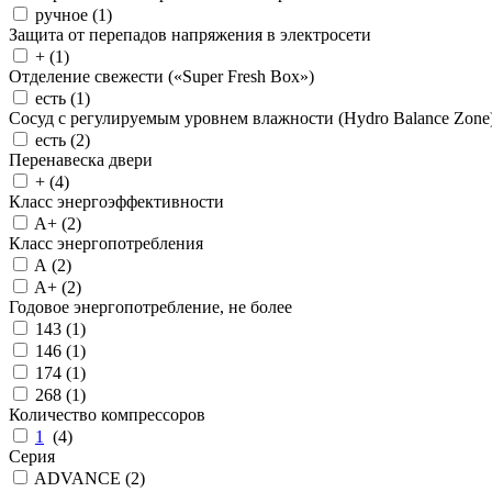
ручное (
1
)
Защита от перепадов напряжения в электросети
+ (
1
)
Отделение свежести («Super Fresh Box»)
есть (
1
)
Сосуд с регулируемым уровнем влажности (Hydro Balance Zone
есть (
2
)
Перенавеска двери
+ (
4
)
Класс энергоэффективности
A+ (
2
)
Класс энергопотребления
A (
2
)
A+ (
2
)
Годовое энергопотребление, не более
143 (
1
)
146 (
1
)
174 (
1
)
268 (
1
)
Количество компрессоров
1
(
4
)
Серия
ADVANCE (
2
)