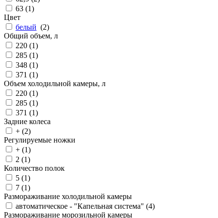
63 (
1
)
Цвет
белый
(
2
)
Общий объем, л
220 (
1
)
285 (
1
)
348 (
1
)
371 (
1
)
Объем холодильной камеры, л
220 (
1
)
285 (
1
)
371 (
1
)
Задние колеса
+ (
2
)
Регулируемые ножки
+ (
1
)
2 (
1
)
Количество полок
5 (
1
)
7 (
1
)
Размораживание холодильной камеры
автоматическое - "Капельная система" (
4
)
Размораживание морозильной камеры