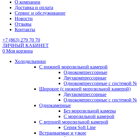
О компании
Доставка и оплата
Сервис и обслуживание
Новости
Отзывы
Контакты
+7 (863) 279 70 70
ЛИЧНЫЙ КАБИНЕТ
0
Моя корзина
Холодильники
С нижней морозильной камерой
Однокомпрессорные
Двухкомпрессорные
Однокомпрессорные с системой No
Широкие (с нижней морозильной камерой)
Двухкомпрессорные
Однокомпрессорные с системой No
Однокамерные
Без морозильной камеры
С морозильной камерой
С верхней морозильной камерой
Серия Soft Line
Встраиваемые и узкие