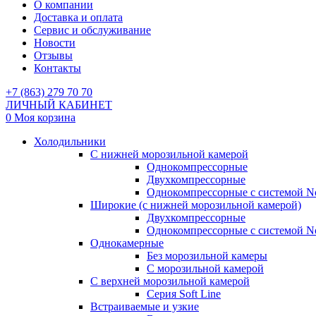
О компании
Доставка и оплата
Сервис и обслуживание
Новости
Отзывы
Контакты
+7 (863) 279 70 70
ЛИЧНЫЙ КАБИНЕТ
0
Моя корзина
Холодильники
С нижней морозильной камерой
Однокомпрессорные
Двухкомпрессорные
Однокомпрессорные с системой No
Широкие (с нижней морозильной камерой)
Двухкомпрессорные
Однокомпрессорные с системой No
Однокамерные
Без морозильной камеры
С морозильной камерой
С верхней морозильной камерой
Серия Soft Line
Встраиваемые и узкие