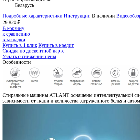
Беларусь
Подробные характеристики
Инструкции
В наличии
Видеообзо
29 820 ₽
В корзину
к сравнению
в закладки
Купить в 1 клик
Купить в кредит
Скидка по дисконтной карте
Узнать о снижении цены
Особенности
Стиральные машины ATLANT оснащены интеллектуальной систе
зависимости от ткани и количества загруженного белья и авт