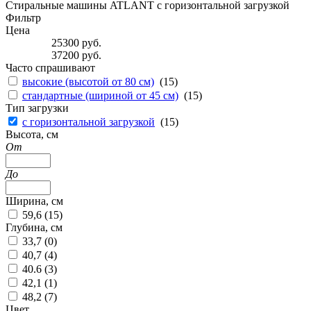
Стиральные машины ATLANT с горизонтальной загрузкой
Фильтр
Цена
25300
руб.
37200
руб.
Часто спрашивают
высокие (высотой от 80 см)
(
15
)
стандартные (шириной от 45 см)
(
15
)
Тип загрузки
с горизонтальной загрузкой
(
15
)
Высота, см
От
До
Ширина, см
59,6 (
15
)
Глубина, см
33,7 (
0
)
40,7 (
4
)
40.6 (
3
)
42,1 (
1
)
48,2 (
7
)
Цвет