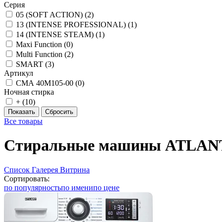
Серия
05 (SOFT ACTION) (
2
)
13 (INTENSE PROFESSIONAL) (
1
)
14 (INTENSE STEAM) (
1
)
Maxi Function (
0
)
Multi Function (
2
)
SMART (
3
)
Артикул
СМА 40М105-00 (
0
)
Ночная стирка
+ (
10
)
Все товары
Стиральные машины ATLANT 
Список
Галерея
Витрина
Сортировать:
по популярность
по имени
по цене