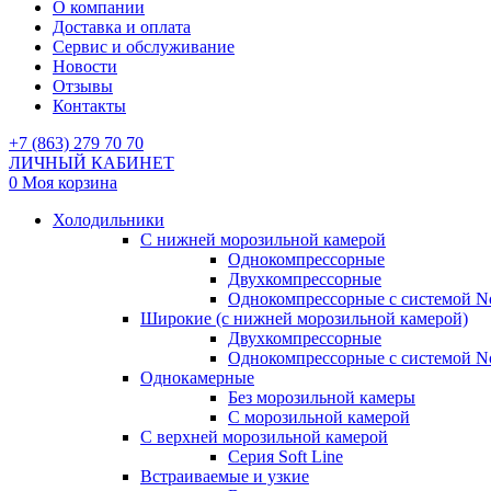
О компании
Доставка и оплата
Сервис и обслуживание
Новости
Отзывы
Контакты
+7 (863) 279 70 70
ЛИЧНЫЙ КАБИНЕТ
0
Моя корзина
Холодильники
С нижней морозильной камерой
Однокомпрессорные
Двухкомпрессорные
Однокомпрессорные с системой No
Широкие (с нижней морозильной камерой)
Двухкомпрессорные
Однокомпрессорные с системой No
Однокамерные
Без морозильной камеры
С морозильной камерой
С верхней морозильной камерой
Серия Soft Line
Встраиваемые и узкие