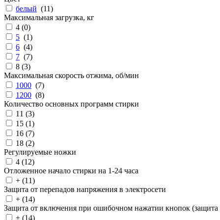
белый
(
11
)
Максимальная загрузка, кг
4 (
0
)
5
(
1
)
6
(
4
)
7
(
7
)
8 (
3
)
Максимальная скорость отжима, об/мин
1000
(
7
)
1200
(
8
)
Количество основных программ стирки
11 (
3
)
15 (
1
)
16 (
7
)
18 (
2
)
Регулируемые ножки
4 (
12
)
Отложенное начало стирки на 1-24 часа
+ (
11
)
Защита от перепадов напряжения в электросети
+ (
14
)
Защита от включения при ошибочном нажатии кнопок (защита 
+ (
14
)