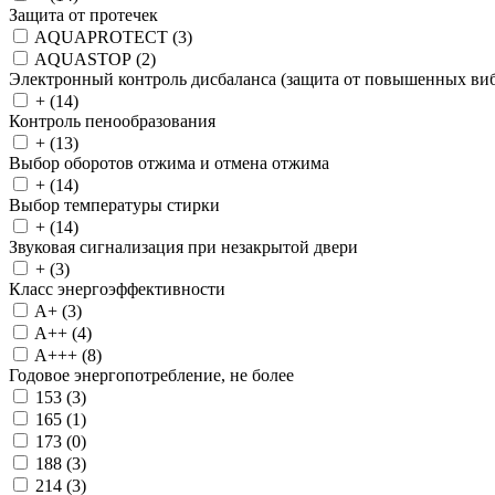
Защита от протечек
AQUAPROTECT (
3
)
AQUASTOP (
2
)
Электронный контроль дисбаланса (защита от повышенных ви
+ (
14
)
Контроль пенообразования
+ (
13
)
Выбор оборотов отжима и отмена отжима
+ (
14
)
Выбор температуры стирки
+ (
14
)
Звуковая сигнализация при незакрытой двери
+ (
3
)
Класс энергоэффективности
A+ (
3
)
A++ (
4
)
A+++ (
8
)
Годовое энергопотребление, не более
153 (
3
)
165 (
1
)
173 (
0
)
188 (
3
)
214 (
3
)