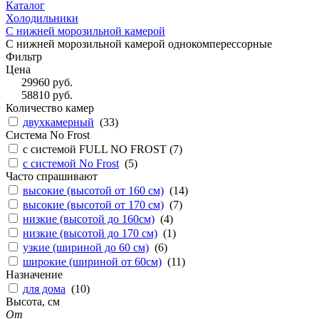
Каталог
Холодильники
С нижней морозильной камерой
С нижней морозильной камерой однокомперессорные
Фильтр
Цена
29960
руб.
58810
руб.
Количество камер
двухкамерный
(
33
)
Система No Frost
с системой FULL NO FROST (
7
)
с системой No Frost
(
5
)
Часто спрашивают
высокие (высотой от 160 см)
(
14
)
высокие (высотой от 170 см)
(
7
)
низкие (высотой до 160см)
(
4
)
низкие (высотой до 170 см)
(
1
)
узкие (шириной до 60 см)
(
6
)
широкие (шириной от 60см)
(
11
)
Назначение
для дома
(
10
)
Высота, см
От