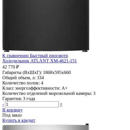
К сравнению
Быстрый просмотр
Холодильник ATLANT ХМ-4621-151
42 770 ₽
Габариты (ВхШхГ):
1868х595х660
Общий объем, л:
334
Количество полок:
4
Класс энергоэффективности:
A+
Количество отделений морозильной камеры:
3
Гарантия:
3 года
-
+
В корзину
Под заказ
Купить в кредит