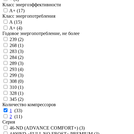
Класс энергоэффективности
A+ (
17
)
Класс энергопотребления
A (
15
)
A+ (
4
)
Годовое энергопотребление, не более
239 (
2
)
268 (
1
)
283 (
3
)
284 (
2
)
289 (
3
)
293 (
4
)
299 (
3
)
308 (
0
)
310 (
1
)
328 (
1
)
345 (
2
)
Количество компрессоров
1
(
33
)
2
(
11
)
Серия
46-ND (ADVANCE COMFORT+) (
3
)
4400ND «FULL NO FROST» PREMIUM (
3
)