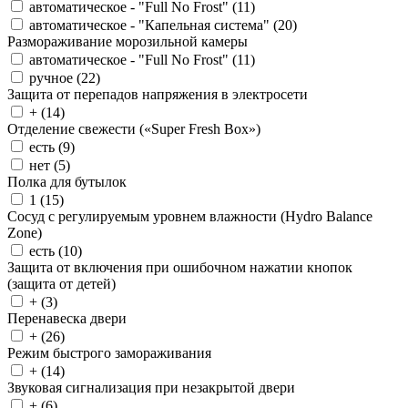
автоматическое - "Full No Frost" (
11
)
автоматическое - "Капельная система" (
20
)
Размораживание морозильной камеры
автоматическое - "Full No Frost" (
11
)
ручное (
22
)
Защита от перепадов напряжения в электросети
+ (
14
)
Отделение свежести («Super Fresh Box»)
есть (
9
)
нет (
5
)
Полка для бутылок
1 (
15
)
Сосуд с регулируемым уровнем влажности (Hydro Balance
Zone)
есть (
10
)
Защита от включения при ошибочном нажатии кнопок
(защита от детей)
+ (
3
)
Перенавеска двери
+ (
26
)
Режим быстрого замораживания
+ (
14
)
Звуковая сигнализация при незакрытой двери
+ (
6
)