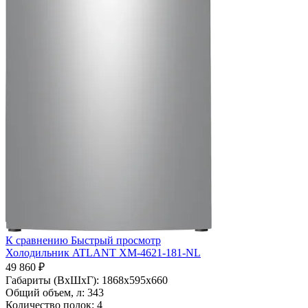
К сравнению
Быстрый просмотр
Холодильник ATLANT ХМ-4621-181-NL
49 860 ₽
Габариты (ВхШхГ):
1868х595х660
Общий объем, л:
343
Количество полок:
4