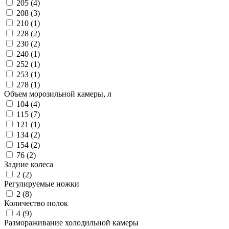
205 (
4
)
208 (
3
)
210 (
1
)
228 (
2
)
230 (
2
)
240 (
1
)
252 (
1
)
253 (
1
)
278 (
1
)
Объем морозильной камеры, л
104 (
4
)
115 (
7
)
121 (
1
)
134 (
2
)
154 (
2
)
76 (
2
)
Задние колеса
2 (
2
)
Регулируемые ножки
2 (
8
)
Количество полок
4 (
9
)
Размораживание холодильной камеры