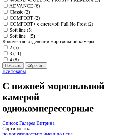
ADVANCE (
6
)
Classic (
2
)
COMFORT (
2
)
COMFORT+ с системой Full No Frost (
2
)
Soft line (
5
)
Soft line+ (
5
)
Количество отделений морозильной камеры
2 (
5
)
3 (
11
)
4 (
8
)
Все товары
С нижней морозильной
камерой
однокомперессорные
Список
Галерея
Витрина
Сортировать:
по популярность
по имени
по цене