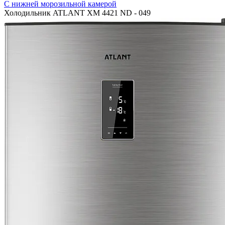
С нижней морозильной камерой
Холодильник ATLANT ХМ 4421 ND - 049