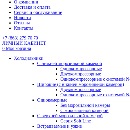
О компании
Доставка и оплата
Сервис и обслуживание
Новости
Отзывы
Контакты
+7 (863) 279 70 70
ЛИЧНЫЙ КАБИНЕТ
0
Моя корзина
Холодильники
С нижней морозильной камерой
Однокомпрессорные
Двухкомпрессорные
Однокомпрессорные с системой No
Широкие (с нижней морозильной камерой)
Двухкомпрессорные
Однокомпрессорные с системой No
Однокамерные
Без морозильной камеры
С морозильной камерой
С верхней морозильной камерой
Серия Soft Line
Встраиваемые и узкие