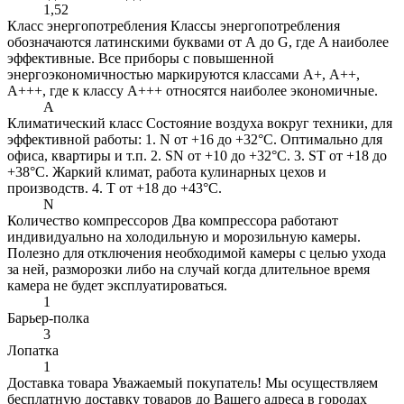
1,52
Класс энергопотребления
Классы энергопотребления
обозначаются латинскими буквами от А до G, где A наиболее
эффективные. Все приборы с повышенной
энергоэкономичностью маркируются классами A+, А++,
A+++, где к классу А+++ относятся наиболее экономичные.
A
Климатический класс
Состояние воздуха вокруг техники, для
эффективной работы: 1. N от +16 до +32°C. Оптимально для
офиса, квартиры и т.п. 2. SN от +10 до +32°C. 3. ST от +18 до
+38°C. Жаркий климат, работа кулинарных цехов и
производств. 4. Т от +18 до +43°C.
N
Количество компрессоров
Два компрессора работают
индивидуально на холодильную и морозильную камеры.
Полезно для отключения необходимой камеры с целью ухода
за ней, разморозки либо на случай когда длительное время
камера не будет эксплуатироваться.
1
Барьер-полка
3
Лопатка
1
Доставка товара
Уважаемый покупатель! Мы осуществляем
бесплатную доставку товаров до Вашего адреса в городах