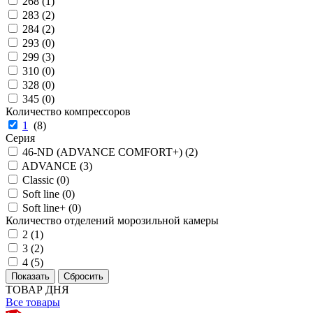
268 (
1
)
283 (
2
)
284 (
2
)
293 (
0
)
299 (
3
)
310 (
0
)
328 (
0
)
345 (
0
)
Количество компрессоров
1
(
8
)
Серия
46-ND (ADVANCE COMFORT+) (
2
)
ADVANCE (
3
)
Classic (
0
)
Soft line (
0
)
Soft line+ (
0
)
Количество отделений морозильной камеры
2 (
1
)
3 (
2
)
4 (
5
)
ТОВАР ДНЯ
Все товары