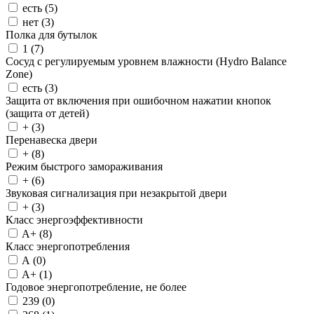
есть (
5
)
нет (
3
)
Полка для бутылок
1 (
7
)
Сосуд с регулируемым уровнем влажности (Hydro Balance
Zone)
есть (
3
)
Защита от включения при ошибочном нажатии кнопок
(защита от детей)
+ (
3
)
Перенавеска двери
+ (
8
)
Режим быстрого замораживания
+ (
6
)
Звуковая сигнализация при незакрытой двери
+ (
3
)
Класс энергоэффективности
A+ (
8
)
Класс энергопотребления
A (
0
)
A+ (
1
)
Годовое энергопотребление, не более
239 (
0
)