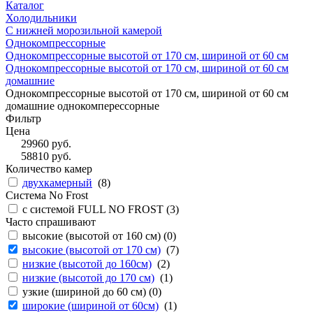
Каталог
Холодильники
С нижней морозильной камерой
Однокомпрессорные
Однокомпрессорные высотой от 170 см, шириной от 60 см
Однокомпрессорные высотой от 170 см, шириной от 60 см
домашние
Однокомпрессорные высотой от 170 см, шириной от 60 см
домашние однокомперессорные
Фильтр
Цена
29960
руб.
58810
руб.
Количество камер
двухкамерный
(
8
)
Система No Frost
с системой FULL NO FROST (
3
)
Часто спрашивают
высокие (высотой от 160 см) (
0
)
высокие (высотой от 170 см)
(
7
)
низкие (высотой до 160см)
(
2
)
низкие (высотой до 170 см)
(
1
)
узкие (шириной до 60 см) (
0
)
широкие (шириной от 60см)
(
1
)