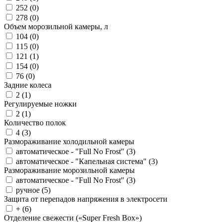
252 (
0
)
278 (
0
)
Объем морозильной камеры, л
104 (
0
)
115 (
0
)
121 (
1
)
154 (
0
)
76 (
0
)
Задние колеса
2 (
1
)
Регулируемые ножки
2 (
1
)
Количество полок
4 (
3
)
Размораживание холодильной камеры
автоматическое - "Full No Frost" (
3
)
автоматическое - "Капельная система" (
3
)
Размораживание морозильной камеры
автоматическое - "Full No Frost" (
3
)
ручное (
5
)
Защита от перепадов напряжения в электросети
+ (
6
)
Отделение свежести («Super Fresh Box»)