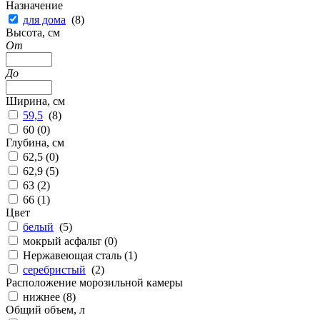
Назначение
для дома
(
8
)
Высота, см
От
До
Ширина, см
59,5
(
8
)
60 (
0
)
Глубина, см
62,5 (
0
)
62,9 (
5
)
63 (
2
)
66 (
1
)
Цвет
белый
(
5
)
мокрый асфальт (
0
)
Нержавеющая сталь (
1
)
серебристый
(
2
)
Расположение морозильной камеры
нижнее (
8
)
Общий объем, л