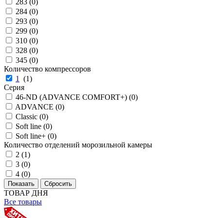
283 (
0
)
284 (
0
)
293 (
0
)
299 (
0
)
310 (
0
)
328 (
0
)
345 (
0
)
Количество компрессоров
1
(
1
)
Серия
46-ND (ADVANCE COMFORT+) (
0
)
ADVANCE (
0
)
Classic (
0
)
Soft line (
0
)
Soft line+ (
0
)
Количество отделений морозильной камеры
2 (
1
)
3 (
0
)
4 (
0
)
ТОВАР ДНЯ
Все товары