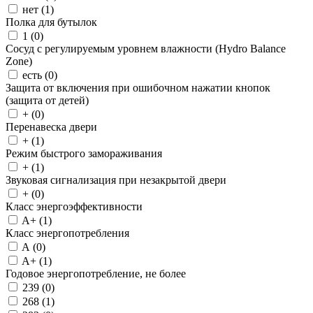
нет (
1
)
Полка для бутылок
1 (
0
)
Сосуд с регулируемым уровнем влажности (Hydro Balance
Zone)
есть (
0
)
Защита от включения при ошибочном нажатии кнопок
(защита от детей)
+ (
0
)
Перенавеска двери
+ (
1
)
Режим быстрого замораживания
+ (
1
)
Звуковая сигнализация при незакрытой двери
+ (
0
)
Класс энергоэффективности
A+ (
1
)
Класс энергопотребления
A (
0
)
A+ (
1
)
Годовое энергопотребление, не более
239 (
0
)
268 (
1
)