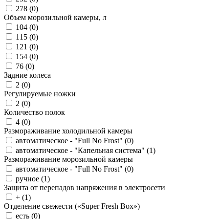
278 (
0
)
Объем морозильной камеры, л
104 (
0
)
115 (
0
)
121 (
0
)
154 (
0
)
76 (
0
)
Задние колеса
2 (
0
)
Регулируемые ножки
2 (
0
)
Количество полок
4 (
0
)
Размораживание холодильной камеры
автоматическое - "Full No Frost" (
0
)
автоматическое - "Капельная система" (
1
)
Размораживание морозильной камеры
автоматическое - "Full No Frost" (
0
)
ручное (
1
)
Защита от перепадов напряжения в электросети
+ (
1
)
Отделение свежести («Super Fresh Box»)
есть (
0
)