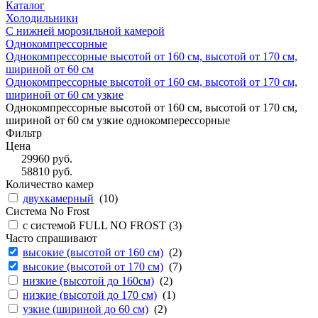
Каталог
Холодильники
С нижней морозильной камерой
Однокомпрессорные
Однокомпрессорные высотой от 160 см, высотой от 170 см,
шириной от 60 см
Однокомпрессорные высотой от 160 см, высотой от 170 см,
шириной от 60 см узкие
Однокомпрессорные высотой от 160 см, высотой от 170 см,
шириной от 60 см узкие однокомперессорные
Фильтр
Цена
29960
руб.
58810
руб.
Количество камер
двухкамерный
(
10
)
Система No Frost
с системой FULL NO FROST (
3
)
Часто спрашивают
высокие (высотой от 160 см)
(
2
)
высокие (высотой от 170 см)
(
7
)
низкие (высотой до 160см)
(
2
)
низкие (высотой до 170 см)
(
1
)
узкие (шириной до 60 см)
(
2
)