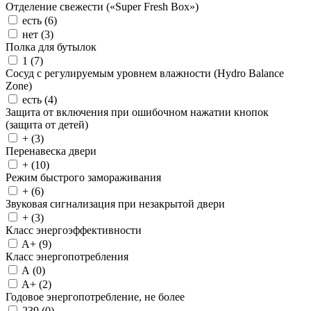
Отделение свежести («Super Fresh Box»)
есть (
6
)
нет (
3
)
Полка для бутылок
1 (
7
)
Сосуд с регулируемым уровнем влажности (Hydro Balance
Zone)
есть (
4
)
Защита от включения при ошибочном нажатии кнопок
(защита от детей)
+ (
3
)
Перенавеска двери
+ (
10
)
Режим быстрого замораживания
+ (
6
)
Звуковая сигнализация при незакрытой двери
+ (
3
)
Класс энергоэффективности
A+ (
9
)
Класс энергопотребления
A (
0
)
A+ (
2
)
Годовое энергопотребление, не более
239 (
0
)