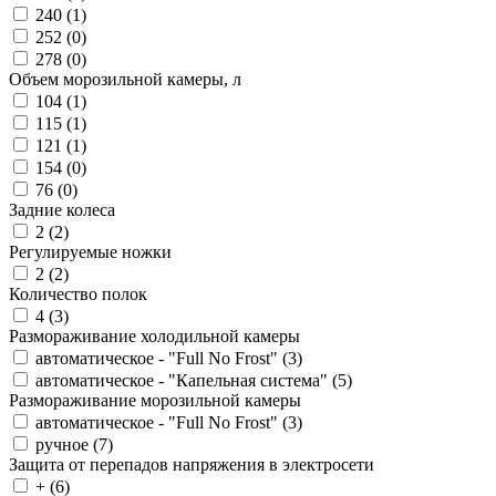
240 (
1
)
252 (
0
)
278 (
0
)
Объем морозильной камеры, л
104 (
1
)
115 (
1
)
121 (
1
)
154 (
0
)
76 (
0
)
Задние колеса
2 (
2
)
Регулируемые ножки
2 (
2
)
Количество полок
4 (
3
)
Размораживание холодильной камеры
автоматическое - "Full No Frost" (
3
)
автоматическое - "Капельная система" (
5
)
Размораживание морозильной камеры
автоматическое - "Full No Frost" (
3
)
ручное (
7
)
Защита от перепадов напряжения в электросети
+ (
6
)