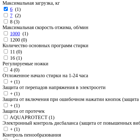
Максимальная загрузка, кг
6
(
1
)
7
(
2
)
8 (
3
)
Максимальная скорость отжима, об/мин
1000
(
1
)
1200 (
0
)
Количество основных программ стирки
11 (
0
)
16 (
1
)
Регулируемые ножки
4 (
0
)
Отложенное начало стирки на 1-24 часа
+ (
1
)
Защита от перепадов напряжения в электросети
+ (
1
)
Защита от включения при ошибочном нажатии кнопок (защита 
+ (
1
)
Защита от протечек
AQUAPROTECT (
1
)
Электронный контроль дисбаланса (защита от повышенных ви
+ (
1
)
Контроль пенообразования