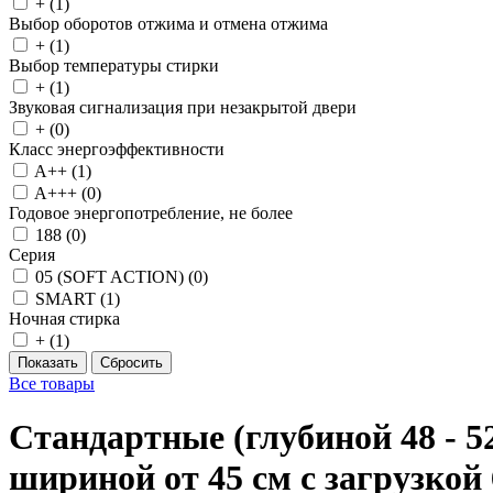
+ (
1
)
Выбор оборотов отжима и отмена отжима
+ (
1
)
Выбор температуры стирки
+ (
1
)
Звуковая сигнализация при незакрытой двери
+ (
0
)
Класс энергоэффективности
A++ (
1
)
A+++ (
0
)
Годовое энергопотребление, не более
188 (
0
)
Серия
05 (SOFT ACTION) (
0
)
SMART (
1
)
Ночная стирка
+ (
1
)
Все товары
Стандартные (глубиной 48 - 5
шириной от 45 см с загрузкой 