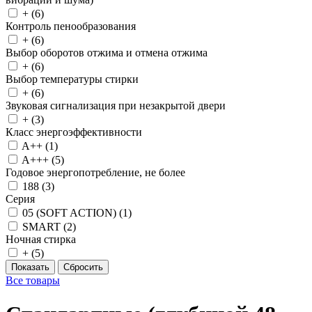
+ (
6
)
Контроль пенообразования
+ (
6
)
Выбор оборотов отжима и отмена отжима
+ (
6
)
Выбор температуры стирки
+ (
6
)
Звуковая сигнализация при незакрытой двери
+ (
3
)
Класс энергоэффективности
A++ (
1
)
A+++ (
5
)
Годовое энергопотребление, не более
188 (
3
)
Серия
05 (SOFT ACTION) (
1
)
SMART (
2
)
Ночная стирка
+ (
5
)
Все товары