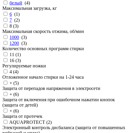
белый
(
4
)
Максимальная загрузка, кг
6
(
1
)
7
(
2
)
8 (
3
)
Максимальная скорость отжима, об/мин
1000
(
3
)
1200
(
3
)
Количество основных программ стирки
11 (
1
)
16 (
3
)
Регулируемые ножки
4 (
4
)
Отложенное начало стирки на 1-24 часа
+ (
5
)
Защита от перепадов напряжения в электросети
+ (
6
)
Защита от включения при ошибочном нажатии кнопок
(защита от детей)
+ (
6
)
Защита от протечек
AQUAPROTECT (
2
)
Электронный контроль дисбаланса (защита от повышенных
вибраций и шума)