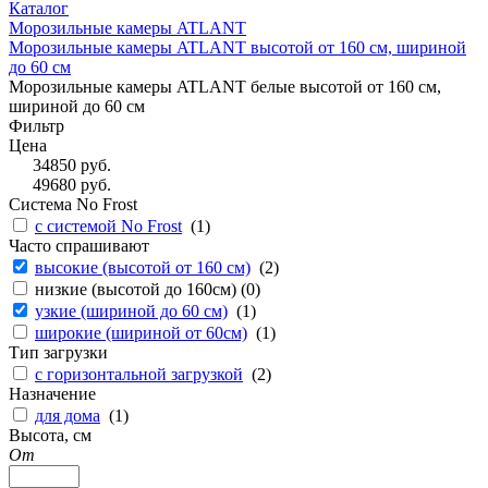
Каталог
Морозильные камеры ATLANT
Морозильные камеры ATLANT высотой от 160 см, шириной
до 60 см
Морозильные камеры ATLANT белые высотой от 160 см,
шириной до 60 см
Фильтр
Цена
34850
руб.
49680
руб.
Система No Frost
с системой No Frost
(
1
)
Часто спрашивают
высокие (высотой от 160 см)
(
2
)
низкие (высотой до 160см) (
0
)
узкие (шириной до 60 см)
(
1
)
широкие (шириной от 60см)
(
1
)
Тип загрузки
с горизонтальной загрузкой
(
2
)
Назначение
для дома
(
1
)
Высота, см
От