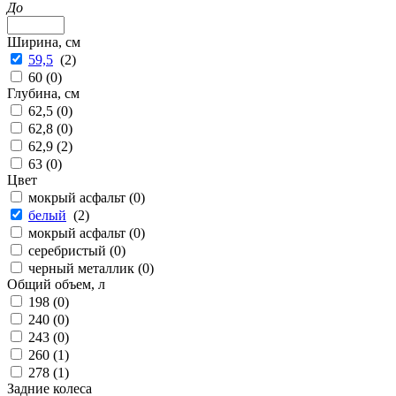
До
Ширина, см
59,5
(
2
)
60 (
0
)
Глубина, см
62,5 (
0
)
62,8 (
0
)
62,9 (
2
)
63 (
0
)
Цвет
мокрый асфальт (
0
)
белый
(
2
)
мокрый асфальт (
0
)
серебристый (
0
)
черный металлик (
0
)
Общий объем, л
198 (
0
)
240 (
0
)
243 (
0
)
260 (
1
)
278 (
1
)
Задние колеса