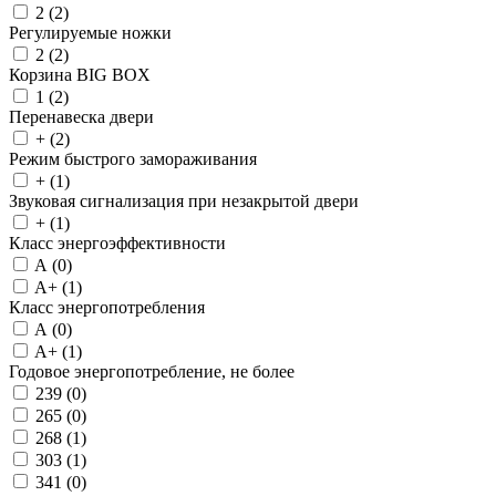
2 (
2
)
Регулируемые ножки
2 (
2
)
Корзина BIG BOX
1 (
2
)
Перенавеска двери
+ (
2
)
Режим быстрого замораживания
+ (
1
)
Звуковая сигнализация при незакрытой двери
+ (
1
)
Класс энергоэффективности
A (
0
)
A+ (
1
)
Класс энергопотребления
A (
0
)
A+ (
1
)
Годовое энергопотребление, не более
239 (
0
)
265 (
0
)
268 (
1
)
303 (
1
)
341 (
0
)