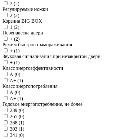
2 (
2
)
Регулируемые ножки
2 (
2
)
Корзина BIG BOX
1 (
2
)
Перенавеска двери
+ (
2
)
Режим быстрого замораживания
+ (
1
)
Звуковая сигнализация при незакрытой двери
+ (
1
)
Класс энергоэффективности
A (
0
)
A+ (
1
)
Класс энергопотребления
A (
0
)
A+ (
1
)
Годовое энергопотребление, не более
239 (
0
)
265 (
0
)
268 (
1
)
303 (
1
)
341 (
0
)