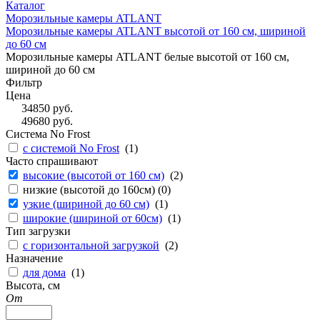
Каталог
Морозильные камеры ATLANT
Морозильные камеры ATLANT высотой от 160 см, шириной
до 60 см
Морозильные камеры ATLANT белые высотой от 160 см,
шириной до 60 см
Фильтр
Цена
34850
руб.
49680
руб.
Система No Frost
с системой No Frost
(
1
)
Часто спрашивают
высокие (высотой от 160 см)
(
2
)
низкие (высотой до 160см) (
0
)
узкие (шириной до 60 см)
(
1
)
широкие (шириной от 60см)
(
1
)
Тип загрузки
с горизонтальной загрузкой
(
2
)
Назначение
для дома
(
1
)
Высота, см
От