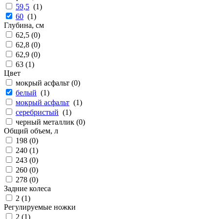
59,5
(
1
)
60
(
1
)
Глубина, см
62,5 (
0
)
62,8 (
0
)
62,9 (
0
)
63 (
1
)
Цвет
мокрый асфальт (
0
)
белый
(
1
)
мокрый асфальт
(
1
)
серебристый
(
1
)
черный металлик (
0
)
Общий объем, л
198 (
0
)
240 (
1
)
243 (
0
)
260 (
0
)
278 (
0
)
Задние колеса
2 (
1
)
Регулируемые ножки
2 (
1
)