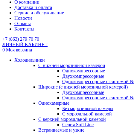
О компании
Доставка и оплата
Сервис и обслуживание
Новости
Отзывы
Контакты
+7 (863) 279 70 70
ЛИЧНЫЙ КАБИНЕТ
0
Моя корзина
Холодильники
С нижней морозильной камерой
Однокомпрессорные
Двухкомпрессорные
Однокомпрессорные с системой No
Широкие (с нижней морозильной камерой)
Двухкомпрессорные
Однокомпрессорные с системой No
Однокамерные
Без морозильной камеры
С морозильной камерой
С верхней морозильной камерой
Серия Soft Line
Встраиваемые и узкие