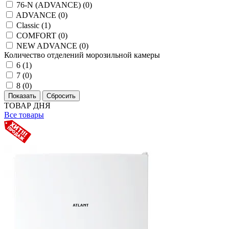
76-N (ADVANCE) (
0
)
ADVANCE (
0
)
Classic (
1
)
COMFORT (
0
)
NEW ADVANCE (
0
)
Количество отделений морозильной камеры
6 (
1
)
7 (
0
)
8 (
0
)
ТОВАР ДНЯ
Все товары