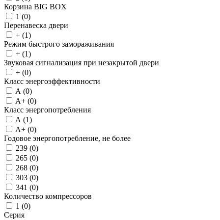
Корзина BIG BOX
1 (
0
)
Перенавеска двери
+ (
1
)
Режим быстрого замораживания
+ (
1
)
Звуковая сигнализация при незакрытой двери
+ (
0
)
Класс энергоэффективности
A (
0
)
A+ (
0
)
Класс энергопотребления
A (
1
)
A+ (
0
)
Годовое энергопотребление, не более
239 (
0
)
265 (
0
)
268 (
0
)
303 (
0
)
341 (
0
)
Количество компрессоров
1 (
0
)
Серия