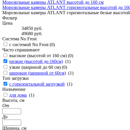
Морозильные камеры ATLANT высотой до 160 см
Морозильные камеры ATLANT горизнотальные высотой до 160
Морозильные камеры ATLANT горизнотальные белые высотой 
Фильтр
Цена
34850
руб.
49680
руб.
Система No Frost
с системой No Frost (
0
)
Часто спрашивают
высокие (высотой от 160 см) (
0
)
низкие (высотой до 160см)
(
1
)
узкие (шириной до 60 см) (
0
)
широкие (шириной от 60см)
(
1
)
Тип загрузки
с горизонтальной загрузкой
(
1
)
Назначение
для дома
(
1
)
Высота, см
От
До
Ширина, см