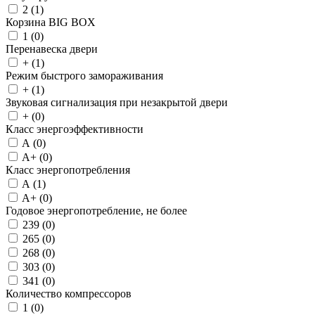
2 (
1
)
Корзина BIG BOX
1 (
0
)
Перенавеска двери
+ (
1
)
Режим быстрого замораживания
+ (
1
)
Звуковая сигнализация при незакрытой двери
+ (
0
)
Класс энергоэффективности
A (
0
)
A+ (
0
)
Класс энергопотребления
A (
1
)
A+ (
0
)
Годовое энергопотребление, не более
239 (
0
)
265 (
0
)
268 (
0
)
303 (
0
)
341 (
0
)
Количество компрессоров
1 (
0
)