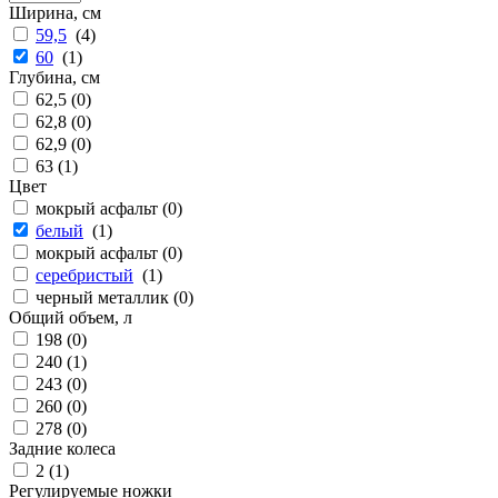
Ширина, см
59,5
(
4
)
60
(
1
)
Глубина, см
62,5 (
0
)
62,8 (
0
)
62,9 (
0
)
63 (
1
)
Цвет
мокрый асфальт (
0
)
белый
(
1
)
мокрый асфальт (
0
)
серебристый
(
1
)
черный металлик (
0
)
Общий объем, л
198 (
0
)
240 (
1
)
243 (
0
)
260 (
0
)
278 (
0
)
Задние колеса
2 (
1
)
Регулируемые ножки