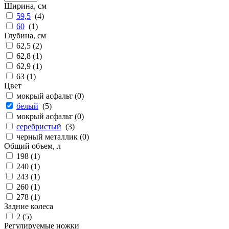
Ширина, см
59,5
(
4
)
60
(
1
)
Глубина, см
62,5 (
2
)
62,8 (
1
)
62,9 (
1
)
63 (
1
)
Цвет
мокрый асфальт (
0
)
белый
(
5
)
мокрый асфальт (
0
)
серебристый
(
3
)
черный металлик (
0
)
Общий объем, л
198 (
1
)
240 (
1
)
243 (
1
)
260 (
1
)
278 (
1
)
Задние колеса
2 (
5
)
Регулируемые ножки