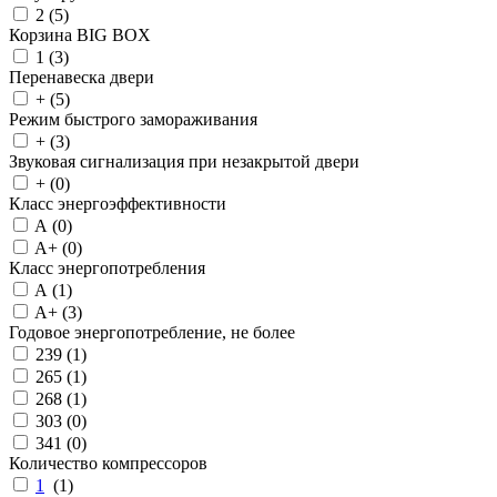
2 (
5
)
Корзина BIG BOX
1 (
3
)
Перенавеска двери
+ (
5
)
Режим быстрого замораживания
+ (
3
)
Звуковая сигнализация при незакрытой двери
+ (
0
)
Класс энергоэффективности
A (
0
)
A+ (
0
)
Класс энергопотребления
A (
1
)
A+ (
3
)
Годовое энергопотребление, не более
239 (
1
)
265 (
1
)
268 (
1
)
303 (
0
)
341 (
0
)
Количество компрессоров
1
(
1
)