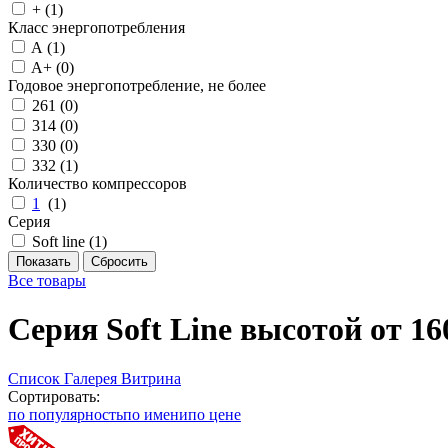
+ (
1
)
Класс энергопотребления
A (
1
)
A+ (
0
)
Годовое энергопотребление, не более
261 (
0
)
314 (
0
)
330 (
0
)
332 (
1
)
Количество компрессоров
1
(
1
)
Серия
Soft line (
1
)
Все товары
Серия Soft Line высотой от 16
Список
Галерея
Витрина
Сортировать:
по популярность
по имени
по цене