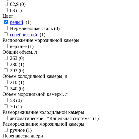
62,9 (
0
)
63 (
1
)
Цвет
белый
(
1
)
Нержавеющая сталь (
0
)
серебристый
(
1
)
Расположение морозильной камеры
верхнее (
1
)
Общий объем, л
263 (
0
)
280 (
1
)
293 (
0
)
Объем холодильной камеры, л
210 (
1
)
240 (
0
)
Объем морозильной камеры, л
53 (
0
)
70 (
1
)
Размораживание холодильной камеры
автоматическое - "Капельная система" (
1
)
Размораживание морозильной камеры
ручное (
1
)
Перенавеска двери