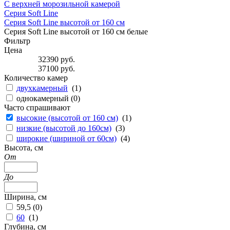
С верхней морозильной камерой
Серия Soft Line
Серия Soft Line высотой от 160 см
Серия Soft Line высотой от 160 см белые
Фильтр
Цена
32390
руб.
37100
руб.
Количество камер
двухкамерный
(
1
)
однокамерный (
0
)
Часто спрашивают
высокие (высотой от 160 см)
(
1
)
низкие (высотой до 160см)
(
3
)
широкие (шириной от 60см)
(
4
)
Высота, см
От
До
Ширина, см
59,5 (
0
)
60
(
1
)
Глубина, см