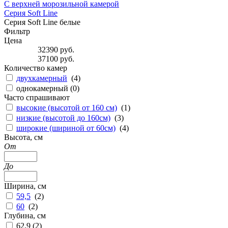
С верхней морозильной камерой
Серия Soft Line
Серия Soft Line белые
Фильтр
Цена
32390
руб.
37100
руб.
Количество камер
двухкамерный
(
4
)
однокамерный (
0
)
Часто спрашивают
высокие (высотой от 160 см)
(
1
)
низкие (высотой до 160см)
(
3
)
широкие (шириной от 60см)
(
4
)
Высота, см
От
До
Ширина, см
59,5
(
2
)
60
(
2
)
Глубина, см
62,9 (
2
)