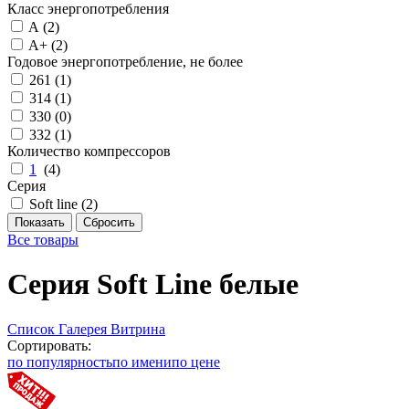
Класс энергопотребления
A (
2
)
A+ (
2
)
Годовое энергопотребление, не более
261 (
1
)
314 (
1
)
330 (
0
)
332 (
1
)
Количество компрессоров
1
(
4
)
Серия
Soft line (
2
)
Все товары
Серия Soft Line белые
Список
Галерея
Витрина
Сортировать:
по популярность
по имени
по цене