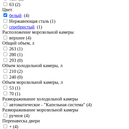
63 (
2
)
Цвет
белый
(
4
)
Нержавеющая сталь (
1
)
серебристый
(
1
)
Расположение морозильной камеры
верхнее (
4
)
Общий объем, л
263 (
1
)
280 (
1
)
293 (
0
)
Объем холодильной камеры, л
210 (
2
)
240 (
0
)
Объем морозильной камеры, л
53 (
1
)
70 (
1
)
Размораживание холодильной камеры
автоматическое - "Капельная система" (
4
)
Размораживание морозильной камеры
ручное (
4
)
Перенавеска двери
+ (
4
)