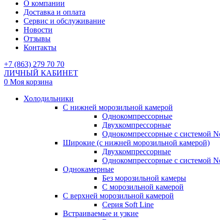
О компании
Доставка и оплата
Сервис и обслуживание
Новости
Отзывы
Контакты
+7 (863) 279 70 70
ЛИЧНЫЙ КАБИНЕТ
0
Моя корзина
Холодильники
С нижней морозильной камерой
Однокомпрессорные
Двухкомпрессорные
Однокомпрессорные с системой No
Широкие (с нижней морозильной камерой)
Двухкомпрессорные
Однокомпрессорные с системой No
Однокамерные
Без морозильной камеры
С морозильной камерой
С верхней морозильной камерой
Серия Soft Line
Встраиваемые и узкие