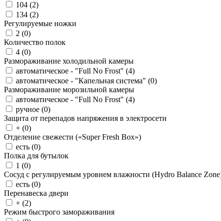
104 (
2
)
134 (
2
)
Регулируемые ножки
2 (
0
)
Количество полок
4 (
0
)
Размораживание холодильной камеры
автоматическое - "Full No Frost" (
4
)
автоматическое - "Капельная система" (
0
)
Размораживание морозильной камеры
автоматическое - "Full No Frost" (
4
)
ручное (
0
)
Защита от перепадов напряжения в электросети
+ (
0
)
Отделение свежести («Super Fresh Box»)
есть (
0
)
Полка для бутылок
1 (
0
)
Сосуд с регулируемым уровнем влажности (Hydro Balance Zone
есть (
0
)
Перенавеска двери
+ (
2
)
Режим быстрого замораживания