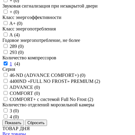
+ (
0
)
Звуковая сигнализация при незакрытой двери
+ (
0
)
Класс энергоэффективности
A+ (
0
)
Класс энергопотребления
A (
4
)
Годовое энергопотребление, не более
289 (
0
)
293 (
0
)
Количество компрессоров
1
(
4
)
Серия
46-ND (ADVANCE COMFORT+) (
0
)
4400ND «FULL NO FROST» PREMIUM (
2
)
ADVANCE (
0
)
COMFORT (
0
)
COMFORT+ с системой Full No Frost (
2
)
Количество отделений морозильной камеры
3 (
0
)
4 (
0
)
ТОВАР ДНЯ
Все товары