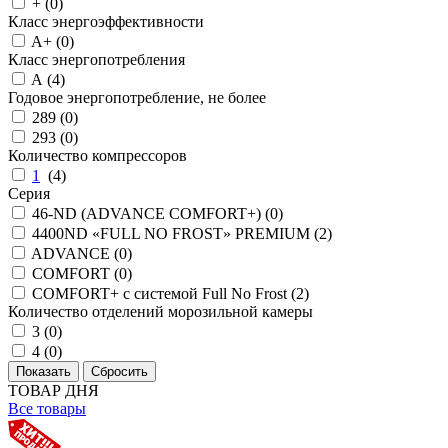
+ (
0
)
Класс энергоэффективности
A+ (
0
)
Класс энергопотребления
A (
4
)
Годовое энергопотребление, не более
289 (
0
)
293 (
0
)
Количество компрессоров
1
(
4
)
Серия
46-ND (ADVANCE COMFORT+) (
0
)
4400ND «FULL NO FROST» PREMIUM (
2
)
ADVANCE (
0
)
COMFORT (
0
)
COMFORT+ с системой Full No Frost (
2
)
Количество отделений морозильной камеры
3 (
0
)
4 (
0
)
ТОВАР ДНЯ
Все товары