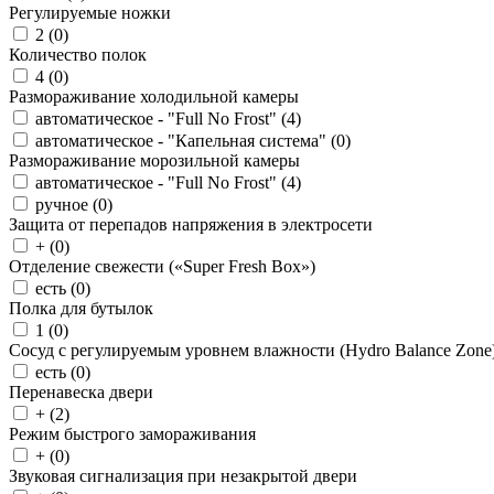
Регулируемые ножки
2 (
0
)
Количество полок
4 (
0
)
Размораживание холодильной камеры
автоматическое - "Full No Frost" (
4
)
автоматическое - "Капельная система" (
0
)
Размораживание морозильной камеры
автоматическое - "Full No Frost" (
4
)
ручное (
0
)
Защита от перепадов напряжения в электросети
+ (
0
)
Отделение свежести («Super Fresh Box»)
есть (
0
)
Полка для бутылок
1 (
0
)
Сосуд с регулируемым уровнем влажности (Hydro Balance Zone
есть (
0
)
Перенавеска двери
+ (
2
)
Режим быстрого замораживания
+ (
0
)
Звуковая сигнализация при незакрытой двери