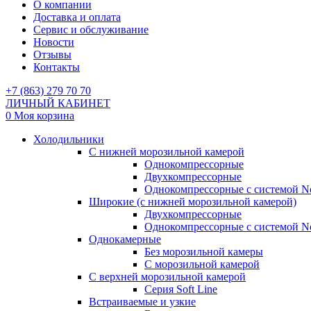
О компании
Доставка и оплата
Сервис и обслуживание
Новости
Отзывы
Контакты
+7 (863) 279 70 70
ЛИЧНЫЙ КАБИНЕТ
0
Моя корзина
Холодильники
С нижней морозильной камерой
Однокомпрессорные
Двухкомпрессорные
Однокомпрессорные с системой No
Широкие (с нижней морозильной камерой)
Двухкомпрессорные
Однокомпрессорные с системой No
Однокамерные
Без морозильной камеры
С морозильной камерой
С верхней морозильной камерой
Серия Soft Line
Встраиваемые и узкие