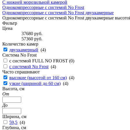
С нижней морозильной камерой
Однокомпрессорные с системой No Frost
Однокомпрессорные с системой No Frost двухкамерные
Однокомпрессорные с системой No Frost двухкамерные высотой
Фильтр
Цена
37680
руб.
57360
руб.
Количество камер
двухкамерный
(
4
)
Система No Frost
с системой FULL NO FROST (
0
)
с системой No Frost
(
4
)
Часто спрашивают
высокие (высотой от 160 см)
(
4
)
узкие (шириной до 60 см)
(
4
)
Высота, см
От
До
Ширина, см
59,5
(
4
)
Глубина, см