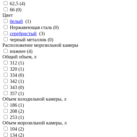
62,5 (
4
)
66 (
0
)
Цвет
белый
(
1
)
Нержавеющая сталь (
0
)
серебристый
(
3
)
черный металлик (
0
)
Расположение морозильной камеры
нижнее (
4
)
Общий объем, л
312 (
1
)
320 (
1
)
334 (
0
)
342 (
1
)
343 (
0
)
357 (
1
)
Объем холодильной камеры, л
186 (
1
)
208 (
2
)
253 (
1
)
Объем морозильной камеры, л
104 (
2
)
134 (
2
)