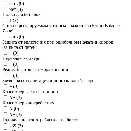
есть (
0
)
нет (
3
)
Полка для бутылок
1 (
2
)
Сосуд с регулируемым уровнем влажности (Hydro Balance
Zone)
есть (
0
)
Защита от включения при ошибочном нажатии кнопок
(защита от детей)
+ (
0
)
Перенавеска двери
+ (
3
)
Режим быстрого замораживания
+ (
3
)
Звуковая сигнализация при незакрытой двери
+ (
0
)
Класс энергоэффективности
A+ (
3
)
Класс энергопотребления
A (
0
)
A+ (
3
)
Годовое энергопотребление, не более
239 (
2
)