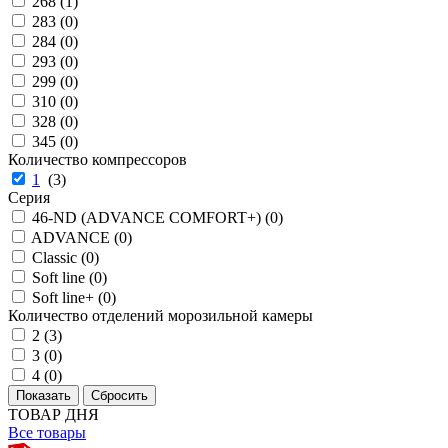
268 (
1
)
283 (
0
)
284 (
0
)
293 (
0
)
299 (
0
)
310 (
0
)
328 (
0
)
345 (
0
)
Количество компрессоров
1
(
3
)
Серия
46-ND (ADVANCE COMFORT+) (
0
)
ADVANCE (
0
)
Classic (
0
)
Soft line (
0
)
Soft line+ (
0
)
Количество отделений морозильной камеры
2 (
3
)
3 (
0
)
4 (
0
)
ТОВАР ДНЯ
Все товары