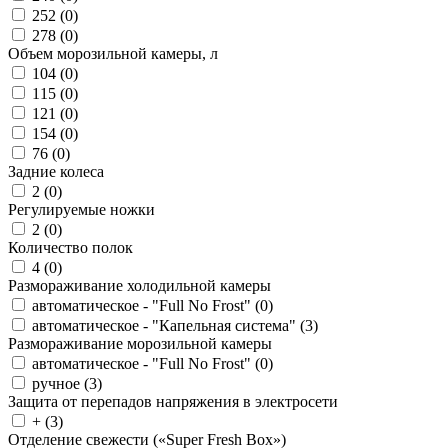
252 (
0
)
278 (
0
)
Объем морозильной камеры, л
104 (
0
)
115 (
0
)
121 (
0
)
154 (
0
)
76 (
0
)
Задние колеса
2 (
0
)
Регулируемые ножки
2 (
0
)
Количество полок
4 (
0
)
Размораживание холодильной камеры
автоматическое - "Full No Frost" (
0
)
автоматическое - "Капельная система" (
3
)
Размораживание морозильной камеры
автоматическое - "Full No Frost" (
0
)
ручное (
3
)
Защита от перепадов напряжения в электросети
+ (
3
)
Отделение свежести («Super Fresh Box»)