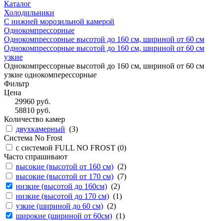
Каталог
Холодильники
С нижней морозильной камерой
Однокомпрессорные
Однокомпрессорные высотой до 160 см, шириной от 60 см
Однокомпрессорные высотой до 160 см, шириной от 60 см
узкие
Однокомпрессорные высотой до 160 см, шириной от 60 см
узкие однокомперессорные
Фильтр
Цена
29960
руб.
58810
руб.
Количество камер
двухкамерный
(
3
)
Система No Frost
с системой FULL NO FROST (
0
)
Часто спрашивают
высокие (высотой от 160 см)
(
2
)
высокие (высотой от 170 см)
(
7
)
низкие (высотой до 160см)
(
2
)
низкие (высотой до 170 см)
(
1
)
узкие (шириной до 60 см)
(
2
)
широкие (шириной от 60см)
(
1
)