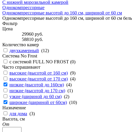
С нижней морозильной камерой
Однокомпрессорные
Однокомпрессорные высотой до 160 см, шириной от 60 см
Однокомпрессорные высотой до 160 см, шириной от 60 см бел
Фильтр
Цена
29960
руб.
58810
руб.
Количество камер
двухкамерный
(
12
)
Система No Frost
с системой FULL NO FROST (
0
)
Часто спрашивают
высокие (высотой от 160 см)
(
9
)
высокие (высотой от 170 см)
(
4
)
низкие (высотой до 160см)
(
4
)
низкие (высотой до 170 см)
(
1
)
узкие (шириной до 60 см)
(
2
)
широкие (шириной от 60см)
(
10
)
Назначение
для дома
(
3
)
Высота, см
От