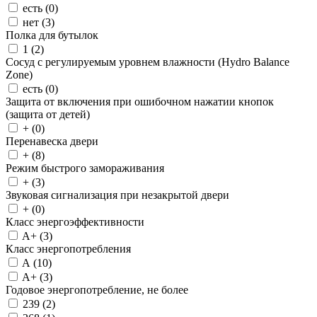
есть (
0
)
нет (
3
)
Полка для бутылок
1 (
2
)
Сосуд с регулируемым уровнем влажности (Hydro Balance
Zone)
есть (
0
)
Защита от включения при ошибочном нажатии кнопок
(защита от детей)
+ (
0
)
Перенавеска двери
+ (
8
)
Режим быстрого замораживания
+ (
3
)
Звуковая сигнализация при незакрытой двери
+ (
0
)
Класс энергоэффективности
A+ (
3
)
Класс энергопотребления
A (
10
)
A+ (
3
)
Годовое энергопотребление, не более
239 (
2
)