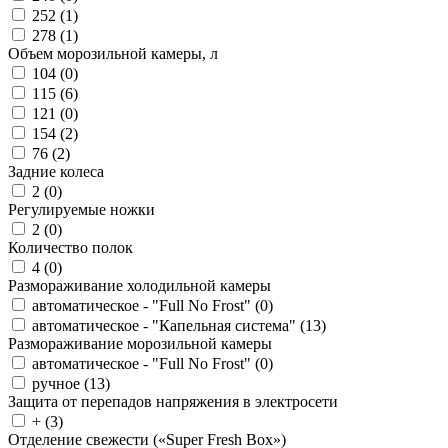
252 (
1
)
278 (
1
)
Объем морозильной камеры, л
104 (
0
)
115 (
6
)
121 (
0
)
154 (
2
)
76 (
2
)
Задние колеса
2 (
0
)
Регулируемые ножки
2 (
0
)
Количество полок
4 (
0
)
Размораживание холодильной камеры
автоматическое - "Full No Frost" (
0
)
автоматическое - "Капельная система" (
13
)
Размораживание морозильной камеры
автоматическое - "Full No Frost" (
0
)
ручное (
13
)
Защита от перепадов напряжения в электросети
+ (
3
)
Отделение свежести («Super Fresh Box»)