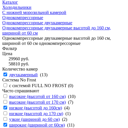
Каталог
Холодильники
С нижней морозильной камерой
Однокомпрессорные
Однокомпрессорные двухкамерные
Однокомпрессорные двухкамерные высотой до 160 см,
шириной от 60 см
Однокомпрессорные двухкамерные высотой до 160 см,
шириной от 60 см однокомперессорные
Фильтр
Цена
29960
руб.
58810
руб.
Количество камер
двухкамерный
(
13
)
Система No Frost
с системой FULL NO FROST (
0
)
Часто спрашивают
высокие (высотой от 160 см)
(
10
)
высокие (высотой от 170 см)
(
7
)
низкие (высотой до 160см)
(
4
)
низкие (высотой до 170 см)
(
1
)
узкие (шириной до 60 см)
(
2
)
широкие (шириной от 60см)
(
11
)