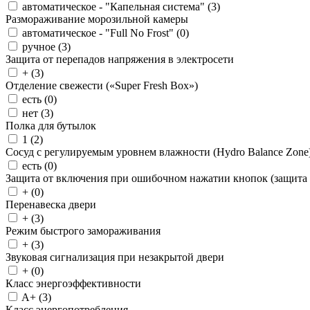
автоматическое - "Капельная система" (
3
)
Размораживание морозильной камеры
автоматическое - "Full No Frost" (
0
)
ручное (
3
)
Защита от перепадов напряжения в электросети
+ (
3
)
Отделение свежести («Super Fresh Box»)
есть (
0
)
нет (
3
)
Полка для бутылок
1 (
2
)
Сосуд с регулируемым уровнем влажности (Hydro Balance Zone
есть (
0
)
Защита от включения при ошибочном нажатии кнопок (защита 
+ (
0
)
Перенавеска двери
+ (
3
)
Режим быстрого замораживания
+ (
3
)
Звуковая сигнализация при незакрытой двери
+ (
0
)
Класс энергоэффективности
A+ (
3
)
Класс энергопотребления