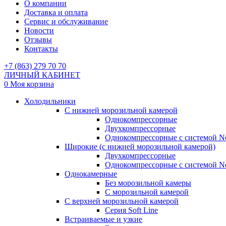
О компании
Доставка и оплата
Сервис и обслуживание
Новости
Отзывы
Контакты
+7 (863) 279 70 70
ЛИЧНЫЙ КАБИНЕТ
0
Моя корзина
Холодильники
С нижней морозильной камерой
Однокомпрессорные
Двухкомпрессорные
Однокомпрессорные с системой No
Широкие (с нижней морозильной камерой)
Двухкомпрессорные
Однокомпрессорные с системой No
Однокамерные
Без морозильной камеры
С морозильной камерой
С верхней морозильной камерой
Серия Soft Line
Встраиваемые и узкие