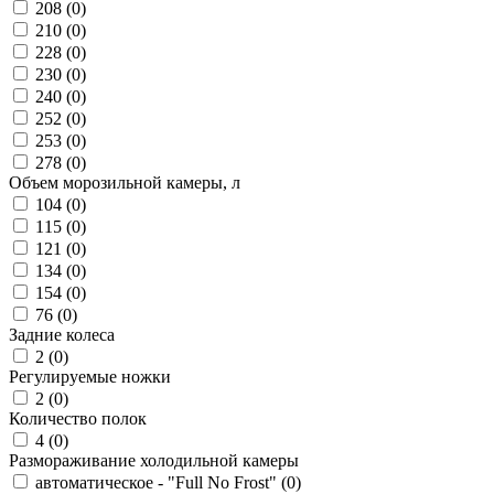
208 (
0
)
210 (
0
)
228 (
0
)
230 (
0
)
240 (
0
)
252 (
0
)
253 (
0
)
278 (
0
)
Объем морозильной камеры, л
104 (
0
)
115 (
0
)
121 (
0
)
134 (
0
)
154 (
0
)
76 (
0
)
Задние колеса
2 (
0
)
Регулируемые ножки
2 (
0
)
Количество полок
4 (
0
)
Размораживание холодильной камеры
автоматическое - "Full No Frost" (
0
)