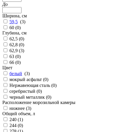
До
Ширина, см
59,5
(
3
)
60 (
0
)
Глубина, см
62,5 (
0
)
62,8 (
0
)
62,9 (
3
)
63 (
0
)
66 (
0
)
Цвет
белый
(
3
)
мокрый асфальт (
0
)
Нержавеющая сталь (
0
)
серебристый (
0
)
черный металлик (
0
)
Расположение морозильной камеры
нижнее (
3
)
Общий объем, л
240 (
1
)
244 (
0
)
278 (
1
)