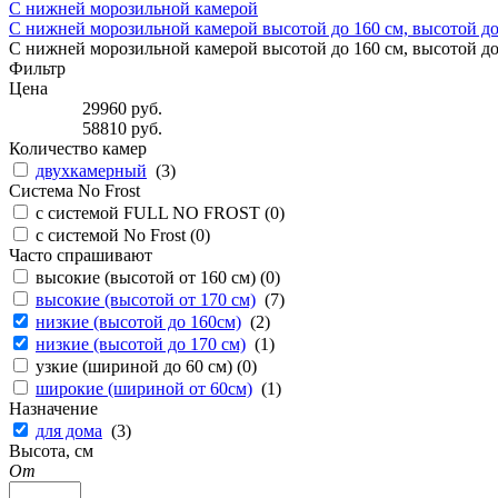
С нижней морозильной камерой
С нижней морозильной камерой высотой до 160 см, высотой до
С нижней морозильной камерой высотой до 160 см, высотой д
Фильтр
Цена
29960
руб.
58810
руб.
Количество камер
двухкамерный
(
3
)
Система No Frost
с системой FULL NO FROST (
0
)
с системой No Frost (
0
)
Часто спрашивают
высокие (высотой от 160 см) (
0
)
высокие (высотой от 170 см)
(
7
)
низкие (высотой до 160см)
(
2
)
низкие (высотой до 170 см)
(
1
)
узкие (шириной до 60 см) (
0
)
широкие (шириной от 60см)
(
1
)
Назначение
для дома
(
3
)
Высота, см
От