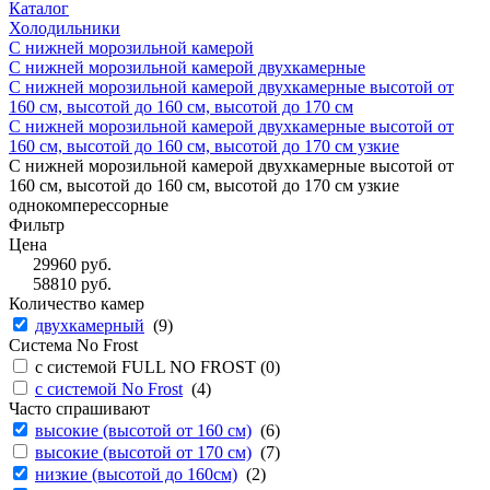
Каталог
Холодильники
С нижней морозильной камерой
С нижней морозильной камерой двухкамерные
С нижней морозильной камерой двухкамерные высотой от
160 см, высотой до 160 см, высотой до 170 см
С нижней морозильной камерой двухкамерные высотой от
160 см, высотой до 160 см, высотой до 170 см узкие
С нижней морозильной камерой двухкамерные высотой от
160 см, высотой до 160 см, высотой до 170 см узкие
однокомперессорные
Фильтр
Цена
29960
руб.
58810
руб.
Количество камер
двухкамерный
(
9
)
Система No Frost
с системой FULL NO FROST (
0
)
с системой No Frost
(
4
)
Часто спрашивают
высокие (высотой от 160 см)
(
6
)
высокие (высотой от 170 см)
(
7
)
низкие (высотой до 160см)
(
2
)