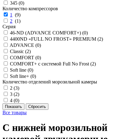
345 (
0
)
Количество компрессоров
1
(
9
)
2
(
1
)
Серия
46-ND (ADVANCE COMFORT+) (
0
)
4400ND «FULL NO FROST» PREMIUM (
2
)
ADVANCE (
0
)
Classic (
2
)
COMFORT (
0
)
COMFORT+ с системой Full No Frost (
2
)
Soft line (
0
)
Soft line+ (
0
)
Количество отделений морозильной камеры
2 (
3
)
3 (
2
)
4 (
0
)
Все товары
С нижней морозильной