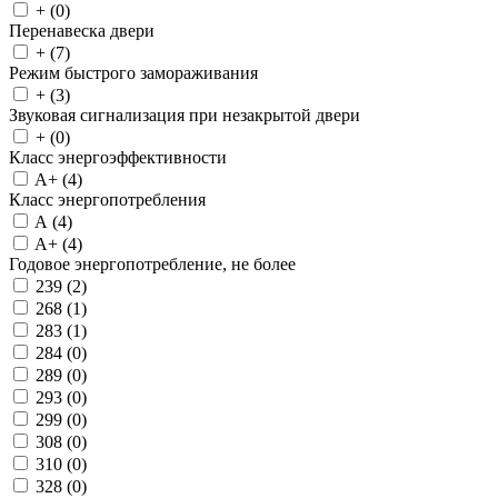
+ (
0
)
Перенавеска двери
+ (
7
)
Режим быстрого замораживания
+ (
3
)
Звуковая сигнализация при незакрытой двери
+ (
0
)
Класс энергоэффективности
A+ (
4
)
Класс энергопотребления
A (
4
)
A+ (
4
)
Годовое энергопотребление, не более
239 (
2
)
268 (
1
)
283 (
1
)
284 (
0
)
289 (
0
)
293 (
0
)
299 (
0
)
308 (
0
)
310 (
0
)
328 (
0
)