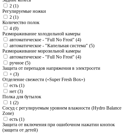
2 (
1
)
Регулируемые ножки
2 (
1
)
Количество полок
4 (
0
)
Размораживание холодильной камеры
автоматическое - "Full No Frost" (
4
)
автоматическое - "Капельная система" (
5
)
Размораживание морозильной камеры
автоматическое - "Full No Frost" (
4
)
ручное (
5
)
Защита от перепадов напряжения в электросети
+ (
3
)
Отделение свежести («Super Fresh Box»)
есть (
1
)
нет (
3
)
Полка для бутылок
1 (
2
)
Сосуд с регулируемым уровнем влажности (Hydro Balance
Zone)
есть (
1
)
Защита от включения при ошибочном нажатии кнопок
(защита от детей)