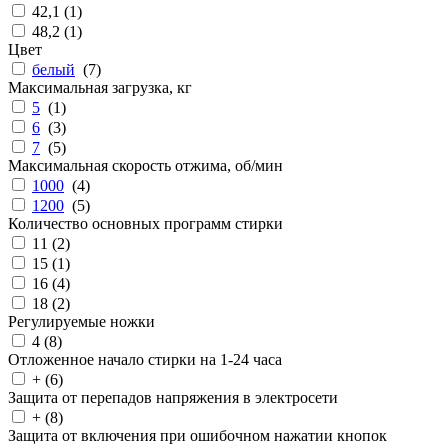
42,1 (
1
)
48,2 (
1
)
Цвет
белый
(
7
)
Максимальная загрузка, кг
5
(
1
)
6
(
3
)
7
(
5
)
Максимальная скорость отжима, об/мин
1000
(
4
)
1200
(
5
)
Количество основных программ стирки
11 (
2
)
15 (
1
)
16 (
4
)
18 (
2
)
Регулируемые ножки
4 (
8
)
Отложенное начало стирки на 1-24 часа
+ (
6
)
Защита от перепадов напряжения в электросети
+ (
8
)
Защита от включения при ошибочном нажатии кнопок