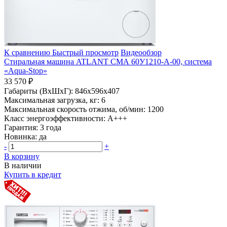
К сравнению
Быстрый просмотр
Видеообзор
Стиральная машина ATLANT СМА 60У1210-А-00, система
«Aqua-Stop»
33 570 ₽
Габариты (ВхШхГ):
846x596x407
Максимальная загрузка, кг:
6
Максимальная скорость отжима, об/мин:
1200
Класс энергоэффективности:
A+++
Гарантия:
3 года
Новинка:
да
-
+
В корзину
В наличии
Купить в кредит