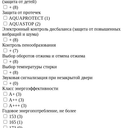
(защита от детей)
+ (
8
)
Защита от протечек
AQUAPROTECT (
1
)
AQUASTOP (
2
)
Электронный контроль дисбаланса (защита от повышенных
вибраций и шума)
+ (
8
)
Контроль пенообразования
+ (
7
)
Выбор оборотов отжима и отмена отжима
+ (
8
)
Выбор температуры стирки
+ (
8
)
Звуковая сигнализация при незакрытой двери
+ (
0
)
Класс энергоэффективности
A+ (
3
)
A++ (
3
)
A+++ (
3
)
Годовое энергопотребление, не более
153 (
3
)
165 (
1
)
173 (
0
)