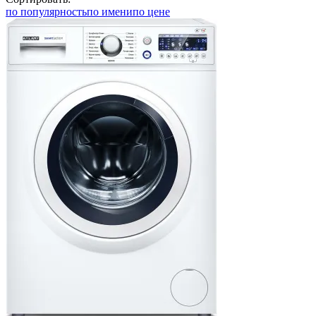
по популярность
по имени
по цене