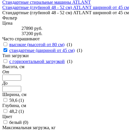
Стандартные стиральные машины ATLANT
Стандартные (глубиной 48 - 52 см) ATLANT шириной от 45 см
Стандартные (глубиной 48 - 52 см) ATLANT шириной от 45 см с
Фильтр
Цена
27890
руб.
37200
руб.
Часто спрашивают
высокие (высотой от 80 см)
(
1
)
стандартные (шириной от 45 см)
(
1
)
Тип загрузки
с горизонтальной загрузкой
(
1
)
Высота, см
От
До
Ширина, см
59,6 (
1
)
Глубина, см
48,2 (
1
)
Цвет
белый (
0
)
Максимальная загрузка, кг