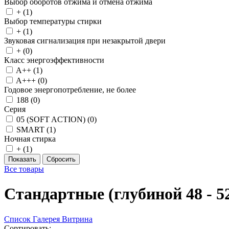
Выбор оборотов отжима и отмена отжима
+ (
1
)
Выбор температуры стирки
+ (
1
)
Звуковая сигнализация при незакрытой двери
+ (
0
)
Класс энергоэффективности
A++ (
1
)
A+++ (
0
)
Годовое энергопотребление, не более
188 (
0
)
Серия
05 (SOFT ACTION) (
0
)
SMART (
1
)
Ночная стирка
+ (
1
)
Все товары
Стандартные (глубиной 48 - 5
Список
Галерея
Витрина
Сортировать: