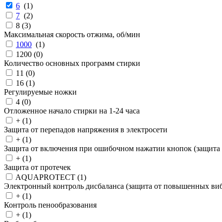
6
(
1
)
7
(
2
)
8 (
3
)
Максимальная скорость отжима, об/мин
1000
(
1
)
1200 (
0
)
Количество основных программ стирки
11 (
0
)
16 (
1
)
Регулируемые ножки
4 (
0
)
Отложенное начало стирки на 1-24 часа
+ (
1
)
Защита от перепадов напряжения в электросети
+ (
1
)
Защита от включения при ошибочном нажатии кнопок (защита 
+ (
1
)
Защита от протечек
AQUAPROTECT (
1
)
Электронный контроль дисбаланса (защита от повышенных ви
+ (
1
)
Контроль пенообразования
+ (
1
)