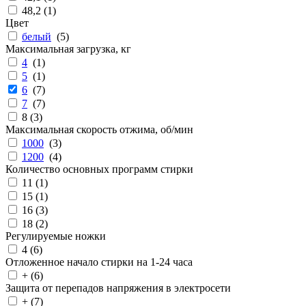
48,2 (
1
)
Цвет
белый
(
5
)
Максимальная загрузка, кг
4
(
1
)
5
(
1
)
6
(
7
)
7
(
7
)
8 (
3
)
Максимальная скорость отжима, об/мин
1000
(
3
)
1200
(
4
)
Количество основных программ стирки
11 (
1
)
15 (
1
)
16 (
3
)
18 (
2
)
Регулируемые ножки
4 (
6
)
Отложенное начало стирки на 1-24 часа
+ (
6
)
Защита от перепадов напряжения в электросети
+ (
7
)