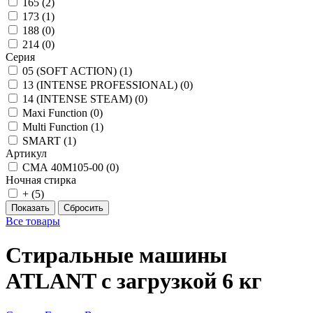
165 (
2
)
173 (
1
)
188 (
0
)
214 (
0
)
Серия
05 (SOFT ACTION) (
1
)
13 (INTENSE PROFESSIONAL) (
0
)
14 (INTENSE STEAM) (
0
)
Maxi Function (
0
)
Multi Function (
1
)
SMART (
1
)
Артикул
СМА 40М105-00 (
0
)
Ночная стирка
+ (
5
)
Все товары
Стиральные машины
ATLANT с загрузкой 6 кг