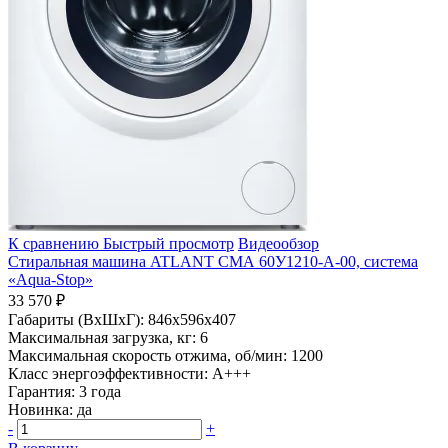
К сравнению
Быстрый просмотр
Видеообзор
Стиральная машина ATLANT СМА 60У1210-А-00, система
«Aqua-Stop»
33 570 ₽
Габариты (ВхШхГ):
846x596x407
Максимальная загрузка, кг:
6
Максимальная скорость отжима, об/мин:
1200
Класс энергоэффективности:
A+++
Гарантия:
3 года
Новинка:
да
-
+