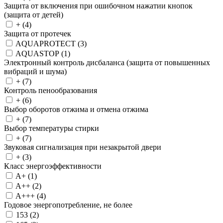
Защита от включения при ошибочном нажатии кнопок
(защита от детей)
+ (
4
)
Защита от протечек
AQUAPROTECT (
3
)
AQUASTOP (
1
)
Электронный контроль дисбаланса (защита от повышенных
вибраций и шума)
+ (
7
)
Контроль пенообразования
+ (
6
)
Выбор оборотов отжима и отмена отжима
+ (
7
)
Выбор температуры стирки
+ (
7
)
Звуковая сигнализация при незакрытой двери
+ (
3
)
Класс энергоэффективности
A+ (
1
)
A++ (
2
)
A+++ (
4
)
Годовое энергопотребление, не более
153 (
2
)