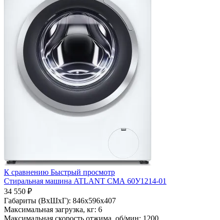
К сравнению
Быстрый просмотр
Стиральная машина ATLANT СМА 60У1214-01
34 550 ₽
Габариты (ВхШхГ):
846x596x407
Максимальная загрузка, кг:
6
Максимальная скорость отжима, об/мин:
1200