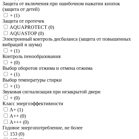
Защита от включения при ошибочном нажатии кнопок
(защита от детей)
+ (
1
)
Защита от протечек
AQUAPROTECT (
0
)
AQUASTOP (
0
)
Электронный контроль дисбаланса (защита от повышенных
вибраций и шума)
+ (
1
)
Контроль пенообразования
+ (
0
)
Выбор оборотов отжима и отмена отжима
+ (
1
)
Выбор температуры стирки
+ (
1
)
Звуковая сигнализация при незакрытой двери
+ (
0
)
Класс энергоэффективности
A+ (
1
)
A++ (
0
)
A+++ (
0
)
Годовое энергопотребление, не более
153 (
0
)