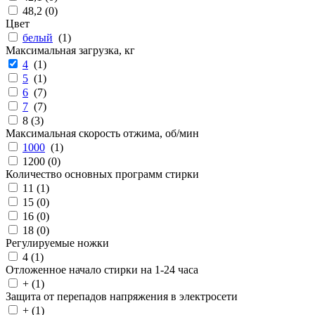
48,2 (
0
)
Цвет
белый
(
1
)
Максимальная загрузка, кг
4
(
1
)
5
(
1
)
6
(
7
)
7
(
7
)
8 (
3
)
Максимальная скорость отжима, об/мин
1000
(
1
)
1200 (
0
)
Количество основных программ стирки
11 (
1
)
15 (
0
)
16 (
0
)
18 (
0
)
Регулируемые ножки
4 (
1
)
Отложенное начало стирки на 1-24 часа
+ (
1
)
Защита от перепадов напряжения в электросети
+ (
1
)