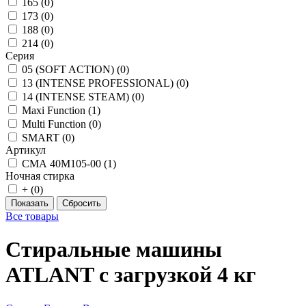
165 (
0
)
173 (
0
)
188 (
0
)
214 (
0
)
Серия
05 (SOFT ACTION) (
0
)
13 (INTENSE PROFESSIONAL) (
0
)
14 (INTENSE STEAM) (
0
)
Maxi Function (
1
)
Multi Function (
0
)
SMART (
0
)
Артикул
СМА 40М105-00 (
1
)
Ночная стирка
+ (
0
)
Все товары
Стиральные машины
ATLANT с загрузкой 4 кг