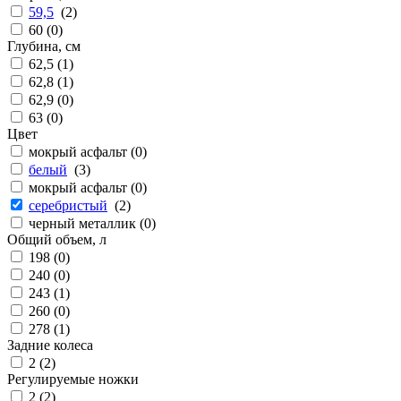
59,5
(
2
)
60 (
0
)
Глубина, см
62,5 (
1
)
62,8 (
1
)
62,9 (
0
)
63 (
0
)
Цвет
мокрый асфальт (
0
)
белый
(
3
)
мокрый асфальт (
0
)
серебристый
(
2
)
черный металлик (
0
)
Общий объем, л
198 (
0
)
240 (
0
)
243 (
1
)
260 (
0
)
278 (
1
)
Задние колеса
2 (
2
)
Регулируемые ножки
2 (
2
)