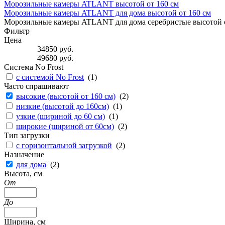
Морозильные камеры ATLANT высотой от 160 см
Морозильные камеры ATLANT для дома высотой от 160 см
Морозильные камеры ATLANT для дома серебристые высотой о
Фильтр
Цена
34850
руб.
49680
руб.
Система No Frost
с системой No Frost
(
1
)
Часто спрашивают
высокие (высотой от 160 см)
(
2
)
низкие (высотой до 160см)
(
1
)
узкие (шириной до 60 см)
(
1
)
широкие (шириной от 60см)
(
2
)
Тип загрузки
с горизонтальной загрузкой
(
2
)
Назначение
для дома
(
2
)
Высота, см
От
До
Ширина, см