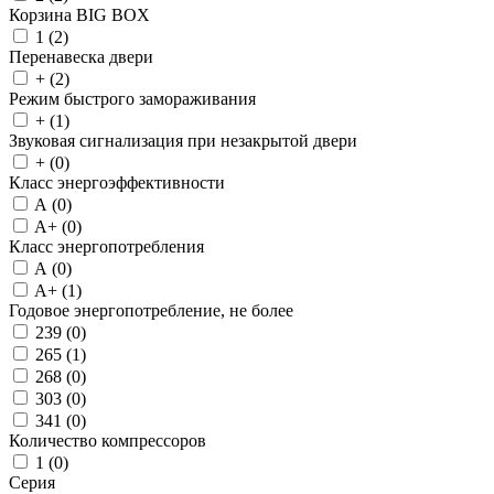
Корзина BIG BOX
1 (
2
)
Перенавеска двери
+ (
2
)
Режим быстрого замораживания
+ (
1
)
Звуковая сигнализация при незакрытой двери
+ (
0
)
Класс энергоэффективности
A (
0
)
A+ (
0
)
Класс энергопотребления
A (
0
)
A+ (
1
)
Годовое энергопотребление, не более
239 (
0
)
265 (
1
)
268 (
0
)
303 (
0
)
341 (
0
)
Количество компрессоров
1 (
0
)
Серия