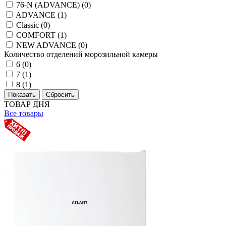
76-N (ADVANCE) (
0
)
ADVANCE (
1
)
Classic (
0
)
COMFORT (
1
)
NEW ADVANCE (
0
)
Количество отделений морозильной камеры
6 (
0
)
7 (
1
)
8 (
1
)
ТОВАР ДНЯ
Все товары