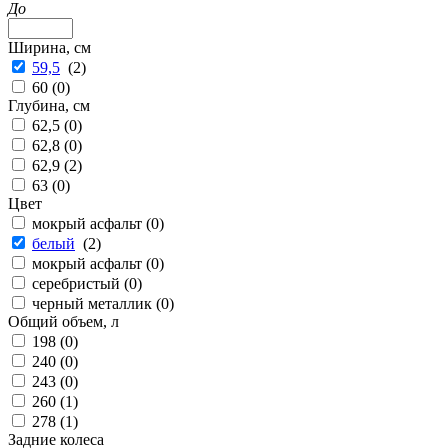
До
Ширина, см
59,5
(
2
)
60 (
0
)
Глубина, см
62,5 (
0
)
62,8 (
0
)
62,9 (
2
)
63 (
0
)
Цвет
мокрый асфальт (
0
)
белый
(
2
)
мокрый асфальт (
0
)
серебристый (
0
)
черный металлик (
0
)
Общий объем, л
198 (
0
)
240 (
0
)
243 (
0
)
260 (
1
)
278 (
1
)
Задние колеса