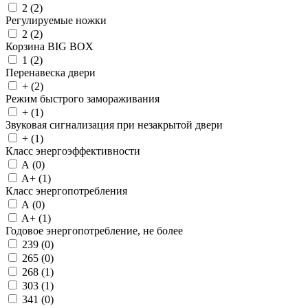
2 (
2
)
Регулируемые ножки
2 (
2
)
Корзина BIG BOX
1 (
2
)
Перенавеска двери
+ (
2
)
Режим быстрого замораживания
+ (
1
)
Звуковая сигнализация при незакрытой двери
+ (
1
)
Класс энергоэффективности
A (
0
)
A+ (
1
)
Класс энергопотребления
A (
0
)
A+ (
1
)
Годовое энергопотребление, не более
239 (
0
)
265 (
0
)
268 (
1
)
303 (
1
)
341 (
0
)