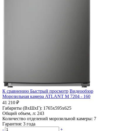
К сравнению
Быстрый просмотр
Видеообзор
Морозильная камера ATLANT М 7204 - 160
41 210 ₽
Габариты (ВхШхГ):
1765x595x625
Общий объем, л:
243
Количество отделений морозильной камеры:
7
Гарантия:
3 года
-
+