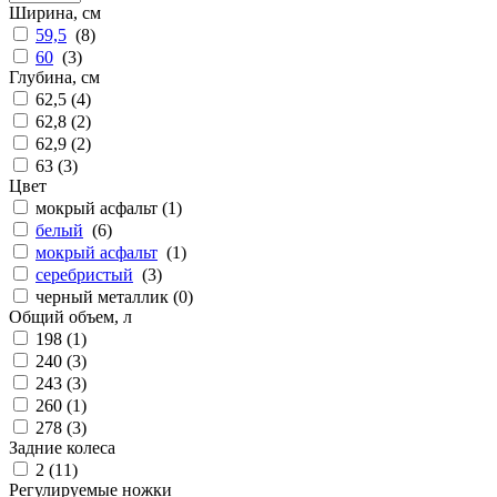
Ширина, см
59,5
(
8
)
60
(
3
)
Глубина, см
62,5 (
4
)
62,8 (
2
)
62,9 (
2
)
63 (
3
)
Цвет
мокрый асфальт (
1
)
белый
(
6
)
мокрый асфальт
(
1
)
серебристый
(
3
)
черный металлик (
0
)
Общий объем, л
198 (
1
)
240 (
3
)
243 (
3
)
260 (
1
)
278 (
3
)
Задние колеса
2 (
11
)
Регулируемые ножки