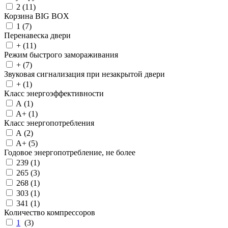
2 (
11
)
Корзина BIG BOX
1 (
7
)
Перенавеска двери
+ (
11
)
Режим быстрого замораживания
+ (
7
)
Звуковая сигнализация при незакрытой двери
+ (
1
)
Класс энергоэффективности
A (
1
)
A+ (
1
)
Класс энергопотребления
A (
2
)
A+ (
5
)
Годовое энергопотребление, не более
239 (
1
)
265 (
3
)
268 (
1
)
303 (
1
)
341 (
1
)
Количество компрессоров
1
(
3
)