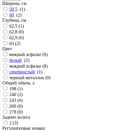
Ширина, см
59,5
(
1
)
60
(
2
)
Глубина, см
62,5 (
1
)
62,8 (
0
)
62,9 (
0
)
63 (
2
)
Цвет
мокрый асфальт (
0
)
белый
(
2
)
мокрый асфальт (
0
)
серебристый
(
1
)
черный металлик (
0
)
Общий объем, л
198 (
1
)
240 (
2
)
243 (
0
)
260 (
0
)
278 (
0
)
Задние колеса
2 (
3
)
Регулируемые ножки