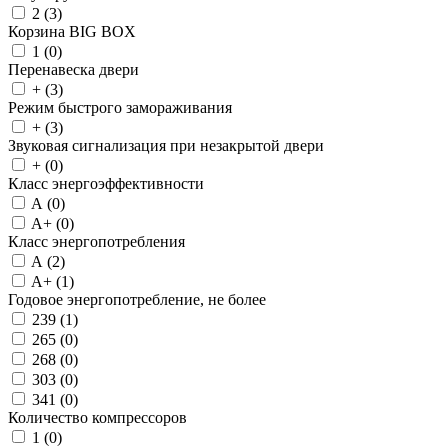
2 (
3
)
Корзина BIG BOX
1 (
0
)
Перенавеска двери
+ (
3
)
Режим быстрого замораживания
+ (
3
)
Звуковая сигнализация при незакрытой двери
+ (
0
)
Класс энергоэффективности
A (
0
)
A+ (
0
)
Класс энергопотребления
A (
2
)
A+ (
1
)
Годовое энергопотребление, не более
239 (
1
)
265 (
0
)
268 (
0
)
303 (
0
)
341 (
0
)
Количество компрессоров
1 (
0
)