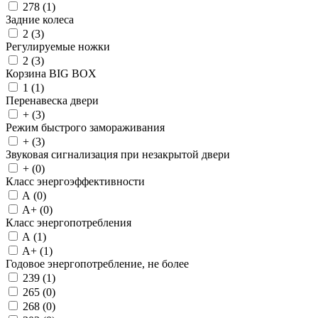
278 (
1
)
Задние колеса
2 (
3
)
Регулируемые ножки
2 (
3
)
Корзина BIG BOX
1 (
1
)
Перенавеска двери
+ (
3
)
Режим быстрого замораживания
+ (
3
)
Звуковая сигнализация при незакрытой двери
+ (
0
)
Класс энергоэффективности
A (
0
)
A+ (
0
)
Класс энергопотребления
A (
1
)
A+ (
1
)
Годовое энергопотребление, не более
239 (
1
)
265 (
0
)
268 (
0
)