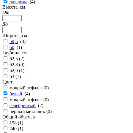
для дома
(
4
)
Высота, см
От
До
Ширина, см
59,5
(
3
)
60
(
1
)
Глубина, см
62,5 (
2
)
62,8 (
0
)
62,9 (
1
)
63 (
1
)
Цвет
мокрый асфальт (
0
)
белый
(
4
)
мокрый асфальт (
0
)
серебристый
(
2
)
черный металлик (
0
)
Общий объем, л
198 (
1
)
240 (
1
)