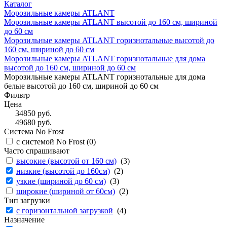
Каталог
Морозильные камеры ATLANT
Морозильные камеры ATLANT высотой до 160 см, шириной
до 60 см
Морозильные камеры ATLANT горизнотальные высотой до
160 см, шириной до 60 см
Морозильные камеры ATLANT горизнотальные для дома
высотой до 160 см, шириной до 60 см
Морозильные камеры ATLANT горизнотальные для дома
белые высотой до 160 см, шириной до 60 см
Фильтр
Цена
34850
руб.
49680
руб.
Система No Frost
с системой No Frost (
0
)
Часто спрашивают
высокие (высотой от 160 см)
(
3
)
низкие (высотой до 160см)
(
2
)
узкие (шириной до 60 см)
(
3
)
широкие (шириной от 60см)
(
2
)
Тип загрузки
с горизонтальной загрузкой
(
4
)
Назначение