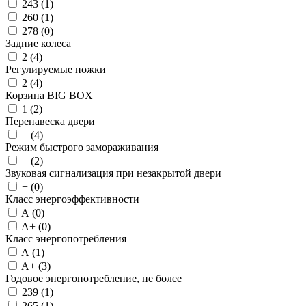
243 (
1
)
260 (
1
)
278 (
0
)
Задние колеса
2 (
4
)
Регулируемые ножки
2 (
4
)
Корзина BIG BOX
1 (
2
)
Перенавеска двери
+ (
4
)
Режим быстрого замораживания
+ (
2
)
Звуковая сигнализация при незакрытой двери
+ (
0
)
Класс энергоэффективности
A (
0
)
A+ (
0
)
Класс энергопотребления
A (
1
)
A+ (
3
)
Годовое энергопотребление, не более
239 (
1
)
265 (
1
)