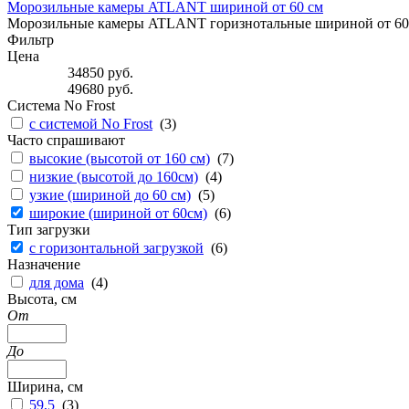
Морозильные камеры ATLANT шириной от 60 см
Морозильные камеры ATLANT горизнотальные шириной от 60
Фильтр
Цена
34850
руб.
49680
руб.
Система No Frost
с системой No Frost
(
3
)
Часто спрашивают
высокие (высотой от 160 см)
(
7
)
низкие (высотой до 160см)
(
4
)
узкие (шириной до 60 см)
(
5
)
широкие (шириной от 60см)
(
6
)
Тип загрузки
с горизонтальной загрузкой
(
6
)
Назначение
для дома
(
4
)
Высота, см
От
До
Ширина, см
59,5
(
3
)