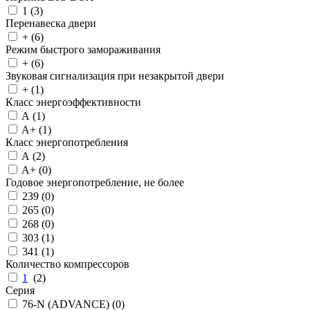
1 (
3
)
Перенавеска двери
+ (
6
)
Режим быстрого замораживания
+ (
6
)
Звуковая сигнализация при незакрытой двери
+ (
1
)
Класс энергоэффективности
A (
1
)
A+ (
1
)
Класс энергопотребления
A (
2
)
A+ (
0
)
Годовое энергопотребление, не более
239 (
0
)
265 (
0
)
268 (
0
)
303 (
1
)
341 (
1
)
Количество компрессоров
1
(
2
)
Серия
76-N (ADVANCE) (
0
)