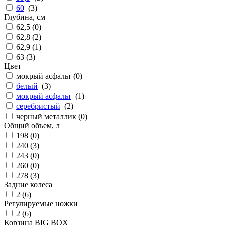
60
(
3
)
Глубина, см
62,5 (
0
)
62,8 (
2
)
62,9 (
1
)
63 (
3
)
Цвет
мокрый асфальт (
0
)
белый
(
3
)
мокрый асфальт
(
1
)
серебристый
(
2
)
черный металлик (
0
)
Общий объем, л
198 (
0
)
240 (
3
)
243 (
0
)
260 (
0
)
278 (
3
)
Задние колеса
2 (
6
)
Регулируемые ножки
2 (
6
)
Корзина BIG BOX