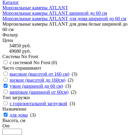
Каталог
Морозильные камеры ATLANT
Морозильные камеры ATLANT шириной до 60 см
Морозильные камеры ATLANT для дома шириной до 60 см
Морозильные камеры ATLANT для дома белые шириной до
60 см
Фильтр
Цена
34850
руб.
49680
руб.
Система No Frost
с системой No Frost (
0
)
Часто спрашивают
высокие (высотой от 160 см)
(
3
)
низкие (высотой до 160см)
(
2
)
узкие (шириной до 60 см)
(
3
)
широкие (шириной от 60см)
(
2
)
Тип загрузки
с горизонтальной загрузкой
(
3
)
Назначение
для дома
(
3
)
Высота, см
От