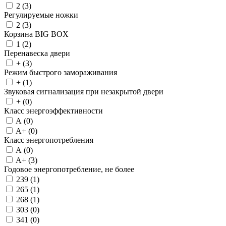
2 (
3
)
Регулируемые ножки
2 (
3
)
Корзина BIG BOX
1 (
2
)
Перенавеска двери
+ (
3
)
Режим быстрого замораживания
+ (
1
)
Звуковая сигнализация при незакрытой двери
+ (
0
)
Класс энергоэффективности
A (
0
)
A+ (
0
)
Класс энергопотребления
A (
0
)
A+ (
3
)
Годовое энергопотребление, не более
239 (
1
)
265 (
1
)
268 (
1
)
303 (
0
)
341 (
0
)