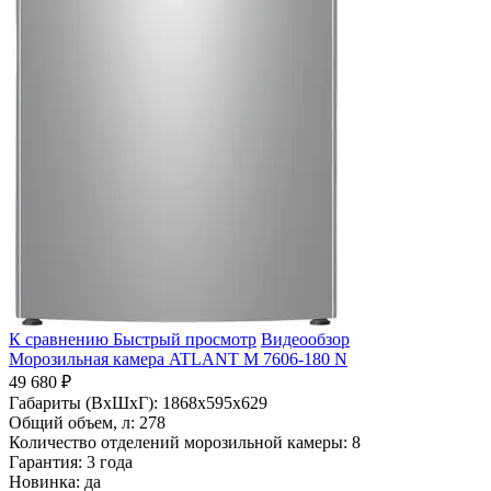
К сравнению
Быстрый просмотр
Видеообзор
Морозильная камера ATLANT М 7606-180 N
49 680 ₽
Габариты (ВхШхГ):
1868x595x629
Общий объем, л:
278
Количество отделений морозильной камеры:
8
Гарантия:
3 года
Новинка:
да