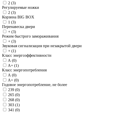
2 (
3
)
Регулируемые ножки
2 (
3
)
Корзина BIG BOX
1 (
3
)
Перенавеска двери
+ (
3
)
Режим быстрого замораживания
+ (
3
)
Звуковая сигнализация при незакрытой двери
+ (
1
)
Класс энергоэффективности
A (
0
)
A+ (
1
)
Класс энергопотребления
A (
0
)
A+ (
0
)
Годовое энергопотребление, не более
239 (
0
)
265 (
0
)
268 (
0
)
303 (
1
)
341 (
0
)