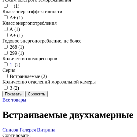
+ (
1
)
Класс энергоэффективности
A+ (
1
)
Класс энергопотребления
A (
1
)
A+ (
1
)
Годовое энергопотребление, не более
268 (
1
)
299 (
1
)
Количество компрессоров
1
(
2
)
Серия
Встраиваемые (
2
)
Количество отделений морозильной камеры
3 (
2
)
Все товары
Встраиваемые двухкамерные
Список
Галерея
Витрина
Сортировать: