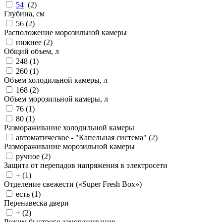
54
(
2
)
Глубина, см
56 (
2
)
Расположение морозильной камеры
нижнее (
2
)
Общий объем, л
248 (
1
)
260 (
1
)
Объем холодильной камеры, л
168 (
2
)
Объем морозильной камеры, л
76 (
1
)
80 (
1
)
Размораживание холодильной камеры
автоматическое - "Капельная система" (
2
)
Размораживание морозильной камеры
ручное (
2
)
Защита от перепадов напряжения в электросети
+ (
1
)
Отделение свежести («Super Fresh Box»)
есть (
1
)
Перенавеска двери
+ (
2
)
Режим быстрого замораживания