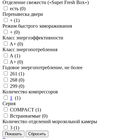
Отделение свежести («Super Fresh Box»)
есть (
0
)
Перенавеска двери
+ (
1
)
Режим быстрого замораживания
+ (
0
)
Класс энергоэффективности
A+ (
0
)
Класс энергопотребления
A (
1
)
A+ (
0
)
Годовое энергопотребление, не более
261 (
1
)
268 (
0
)
299 (
0
)
Количество компрессоров
1
(
1
)
Серия
COMPACT (
1
)
Встраиваемые (
0
)
Количество отделений морозильной камеры
3 (
1
)