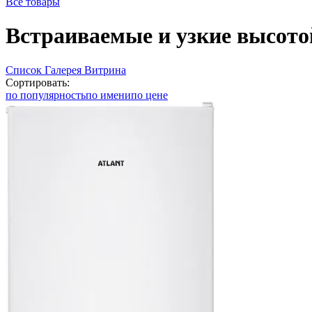
Все товары
Встраиваемые и узкие высотой
Список
Галерея
Витрина
Сортировать:
по популярность
по имени
по цене