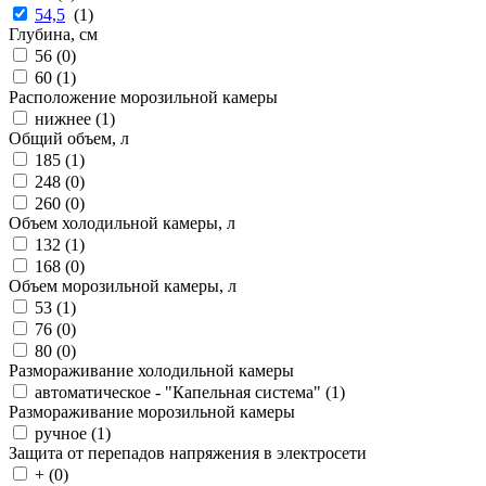
54,5
(
1
)
Глубина, см
56 (
0
)
60 (
1
)
Расположение морозильной камеры
нижнее (
1
)
Общий объем, л
185 (
1
)
248 (
0
)
260 (
0
)
Объем холодильной камеры, л
132 (
1
)
168 (
0
)
Объем морозильной камеры, л
53 (
1
)
76 (
0
)
80 (
0
)
Размораживание холодильной камеры
автоматическое - "Капельная система" (
1
)
Размораживание морозильной камеры
ручное (
1
)
Защита от перепадов напряжения в электросети
+ (
0
)