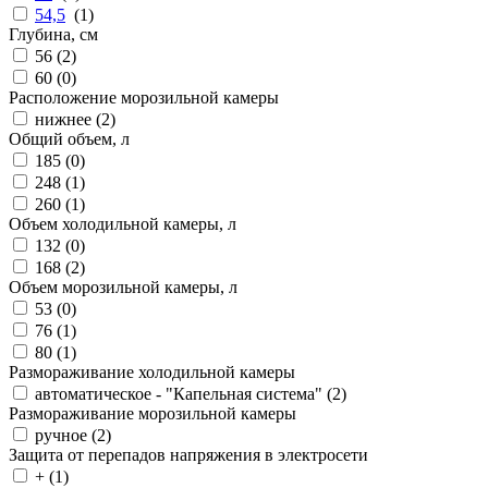
54,5
(
1
)
Глубина, см
56 (
2
)
60 (
0
)
Расположение морозильной камеры
нижнее (
2
)
Общий объем, л
185 (
0
)
248 (
1
)
260 (
1
)
Объем холодильной камеры, л
132 (
0
)
168 (
2
)
Объем морозильной камеры, л
53 (
0
)
76 (
1
)
80 (
1
)
Размораживание холодильной камеры
автоматическое - "Капельная система" (
2
)
Размораживание морозильной камеры
ручное (
2
)
Защита от перепадов напряжения в электросети
+ (
1
)