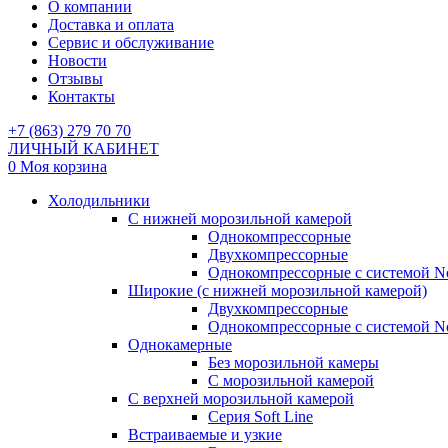
О компании
Доставка и оплата
Сервис и обслуживание
Новости
Отзывы
Контакты
+7 (863) 279 70 70
ЛИЧНЫЙ КАБИНЕТ
0
Моя корзина
Холодильники
С нижней морозильной камерой
Однокомпрессорные
Двухкомпрессорные
Однокомпрессорные с системой No
Широкие (с нижней морозильной камерой)
Двухкомпрессорные
Однокомпрессорные с системой No
Однокамерные
Без морозильной камеры
С морозильной камерой
С верхней морозильной камерой
Серия Soft Line
Встраиваемые и узкие