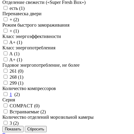
Отделение свежести («Super Fresh Box»)
есть (
1
)
Перенавеска двери
+ (
2
)
Режим быстрого замораживания
+ (
1
)
Класс энергоэффективности
A+ (
1
)
Класс энергопотребления
A (
1
)
A+ (
1
)
Годовое энергопотребление, не более
261 (
0
)
268 (
1
)
299 (
1
)
Количество компрессоров
1
(
2
)
Серия
COMPACT (
0
)
Встраиваемые (
2
)
Количество отделений морозильной камеры
3 (
2
)