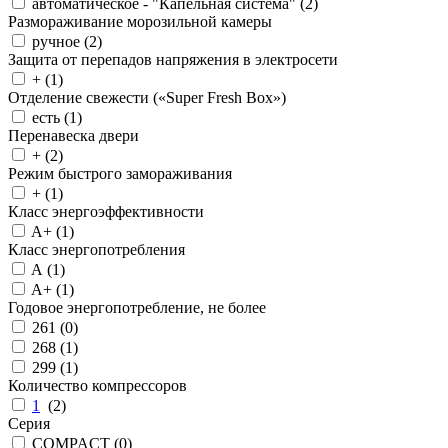
автоматическое - "Капельная система" (
2
)
Размораживание морозильной камеры
ручное (
2
)
Защита от перепадов напряжения в электросети
+ (
1
)
Отделение свежести («Super Fresh Box»)
есть (
1
)
Перенавеска двери
+ (
2
)
Режим быстрого замораживания
+ (
1
)
Класс энергоэффективности
A+ (
1
)
Класс энергопотребления
A (
1
)
A+ (
1
)
Годовое энергопотребление, не более
261 (
0
)
268 (
1
)
299 (
1
)
Количество компрессоров
1
(
2
)
Серия
COMPACT (
0
)