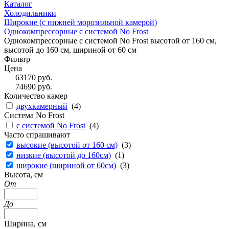
Каталог
Холодильники
Широкие (с нижней морозильной камерой)
Однокомпрессорные с системой No Frost
Однокомпрессорные с системой No Frost высотой от 160 см,
высотой до 160 см, шириной от 60 см
Фильтр
Цена
63170
руб.
74690
руб.
Количество камер
двухкамерный
(
4
)
Система No Frost
с системой No Frost
(
4
)
Часто спрашивают
высокие (высотой от 160 см)
(
3
)
низкие (высотой до 160см)
(
1
)
широкие (шириной от 60см)
(
3
)
Высота, см
От
До
Ширина, см