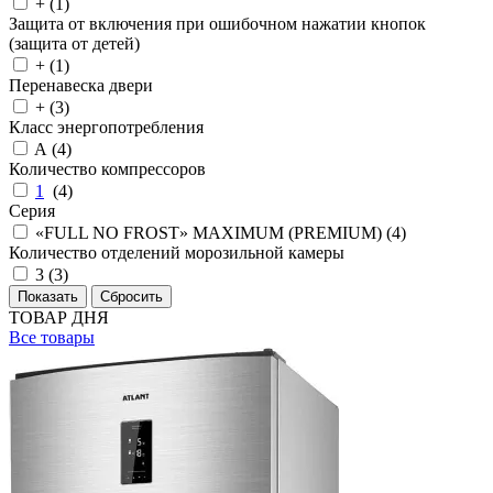
+ (
1
)
Защита от включения при ошибочном нажатии кнопок
(защита от детей)
+ (
1
)
Перенавеска двери
+ (
3
)
Класс энергопотребления
A (
4
)
Количество компрессоров
1
(
4
)
Серия
«FULL NO FROST» MAXIMUM (PREMIUM) (
4
)
Количество отделений морозильной камеры
3 (
3
)
ТОВАР ДНЯ
Все товары