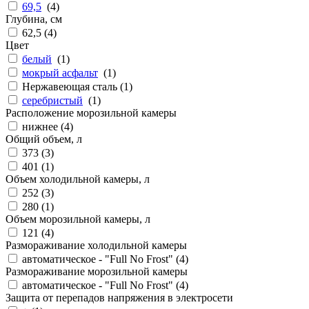
69,5
(
4
)
Глубина, см
62,5 (
4
)
Цвет
белый
(
1
)
мокрый асфальт
(
1
)
Нержавеющая сталь (
1
)
серебристый
(
1
)
Расположение морозильной камеры
нижнее (
4
)
Общий объем, л
373 (
3
)
401 (
1
)
Объем холодильной камеры, л
252 (
3
)
280 (
1
)
Объем морозильной камеры, л
121 (
4
)
Размораживание холодильной камеры
автоматическое - "Full No Frost" (
4
)
Размораживание морозильной камеры
автоматическое - "Full No Frost" (
4
)
Защита от перепадов напряжения в электросети