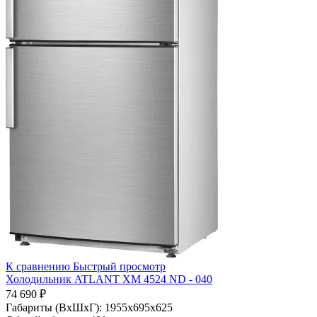
К сравнению
Быстрый просмотр
Холодильник ATLANT ХМ 4524 ND - 040
74 690 ₽
Габариты (ВхШхГ):
1955x695x625