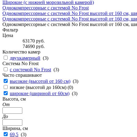
Широкие (с нижней морозильной камерой)
Однокомпрессорные с системой No Frost
Однокомпрессорные с системой No Frost высотой от 160 см, ши
Однокомпрессорные с системой No Frost высотой от 160 см, ш
Однокомпрессорные с системой No Frost высотой от 160 см, ш
Фильтр
Цена
63170
руб.
74690
руб.
Количество камер
двухкамерный
(
3
)
Система No Frost
с системой No Frost
(
3
)
Часто спрашивают
высокие (высотой от 160 см)
(
3
)
низкие (высотой до 160см) (
0
)
широкие (шириной от 60см)
(
3
)
Высота, см
От
До
Ширина, см
69,5
(
3
)