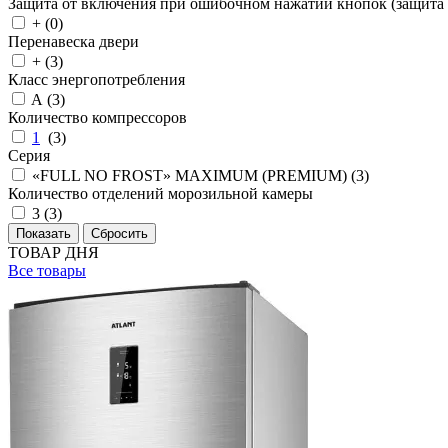
Защита от включения при ошибочном нажатии кнопок (защита 
+ (
0
)
Перенавеска двери
+ (
3
)
Класс энергопотребления
A (
3
)
Количество компрессоров
1
(
3
)
Серия
«FULL NO FROST» MAXIMUM (PREMIUM) (
3
)
Количество отделений морозильной камеры
3 (
3
)
ТОВАР ДНЯ
Все товары