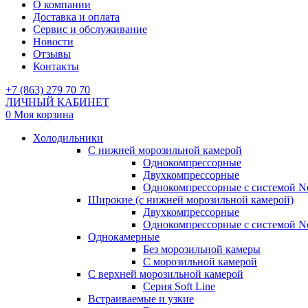
О компании
Доставка и оплата
Сервис и обслуживание
Новости
Отзывы
Контакты
+7 (863) 279 70 70
ЛИЧНЫЙ КАБИНЕТ
0
Моя корзина
Холодильники
С нижней морозильной камерой
Однокомпрессорные
Двухкомпрессорные
Однокомпрессорные с системой No
Широкие (с нижней морозильной камерой)
Двухкомпрессорные
Однокомпрессорные с системой No
Однокамерные
Без морозильной камеры
С морозильной камерой
С верхней морозильной камерой
Серия Soft Line
Встраиваемые и узкие