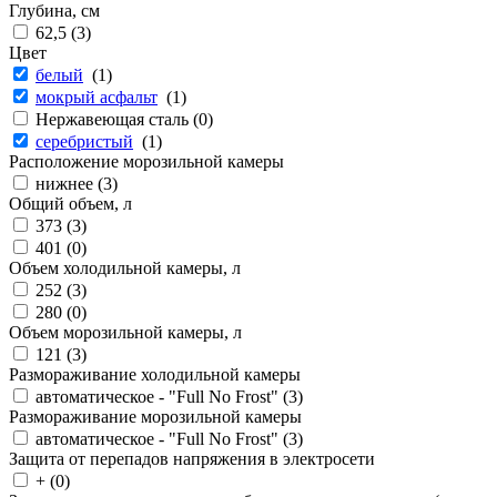
Глубина, см
62,5 (
3
)
Цвет
белый
(
1
)
мокрый асфальт
(
1
)
Нержавеющая сталь (
0
)
серебристый
(
1
)
Расположение морозильной камеры
нижнее (
3
)
Общий объем, л
373 (
3
)
401 (
0
)
Объем холодильной камеры, л
252 (
3
)
280 (
0
)
Объем морозильной камеры, л
121 (
3
)
Размораживание холодильной камеры
автоматическое - "Full No Frost" (
3
)
Размораживание морозильной камеры
автоматическое - "Full No Frost" (
3
)
Защита от перепадов напряжения в электросети
+ (
0
)