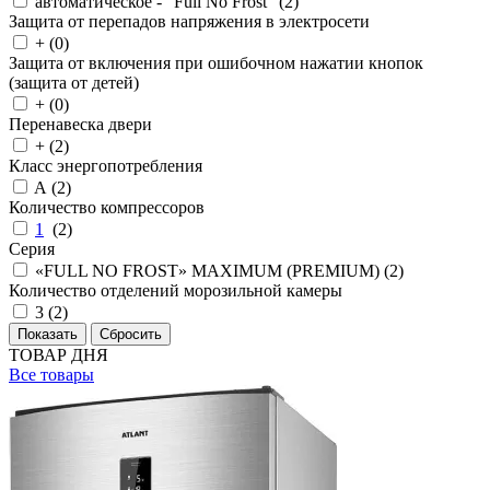
автоматическое - "Full No Frost" (
2
)
Защита от перепадов напряжения в электросети
+ (
0
)
Защита от включения при ошибочном нажатии кнопок
(защита от детей)
+ (
0
)
Перенавеска двери
+ (
2
)
Класс энергопотребления
A (
2
)
Количество компрессоров
1
(
2
)
Серия
«FULL NO FROST» MAXIMUM (PREMIUM) (
2
)
Количество отделений морозильной камеры
3 (
2
)
ТОВАР ДНЯ
Все товары