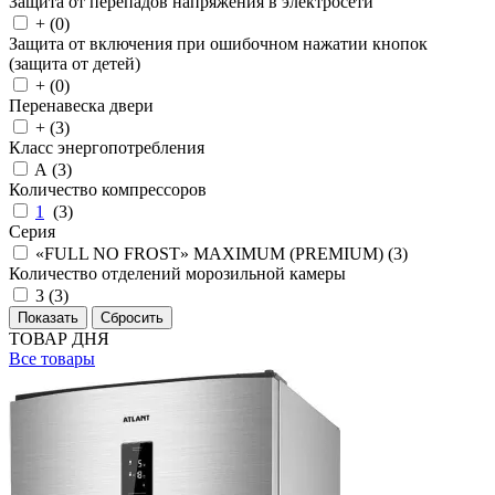
Защита от перепадов напряжения в электросети
+ (
0
)
Защита от включения при ошибочном нажатии кнопок
(защита от детей)
+ (
0
)
Перенавеска двери
+ (
3
)
Класс энергопотребления
A (
3
)
Количество компрессоров
1
(
3
)
Серия
«FULL NO FROST» MAXIMUM (PREMIUM) (
3
)
Количество отделений морозильной камеры
3 (
3
)
ТОВАР ДНЯ
Все товары