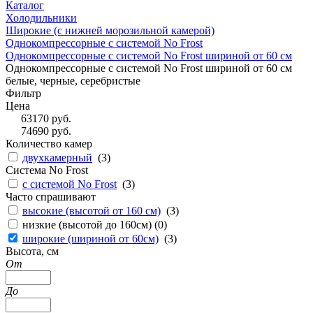
Каталог
Холодильники
Широкие (с нижней морозильной камерой)
Однокомпрессорные с системой No Frost
Однокомпрессорные с системой No Frost шириной от 60 см
Однокомпрессорные с системой No Frost шириной от 60 см
белые, черные, серебристые
Фильтр
Цена
63170
руб.
74690
руб.
Количество камер
двухкамерный
(
3
)
Система No Frost
с системой No Frost
(
3
)
Часто спрашивают
высокие (высотой от 160 см)
(
3
)
низкие (высотой до 160см) (
0
)
широкие (шириной от 60см)
(
3
)
Высота, см
От
До