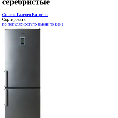
серебристые
Список
Галерея
Витрина
Сортировать:
по популярность
по имени
по цене